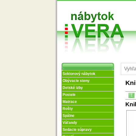
Sektorový nábytok
Obývacie steny
Kni
Detské izby
Postele
1
Matrace
Kni
Rošty
Spálne
Váľandy
Sedacie súpravy