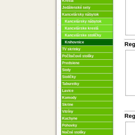
Kreslá
Jedálenské sety
Kancelársky nábytok
Kancelársky nábytok
Kancelárske kreslá
Kancelárske stoličky
Knihovnice
Reg
TV skrinky
Počítačové stolíky
Predsiene
Stoly
Stoličky
Taburetky
Lavice
Komody
Skrine
Vitríny
Reg
Kuchyne
Pohovky
Nočné stolíky