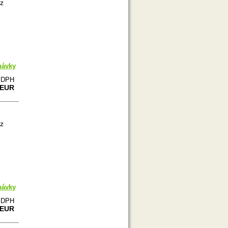
 z
návky
e DPH
 EUR
 z
návky
e DPH
 EUR