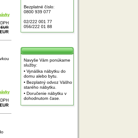
Bezplatné číslo:
0800 939 077
návky
02/222 001 77
e DPH
056/222 01 88
0 EUR
 EUR
uvkou
Navyše Vám ponúkame
služby:
• Vynáška nábytku do
domu alebo bytu.
• Bezplatný odvoz Vášho
starého nábytku.
návky
• Doručenie nábytku v
dohodnutom čase.
e DPH
 EUR
do