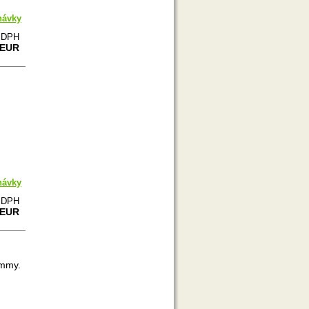
návky
e DPH
 EUR
návky
e DPH
 EUR
ommy.