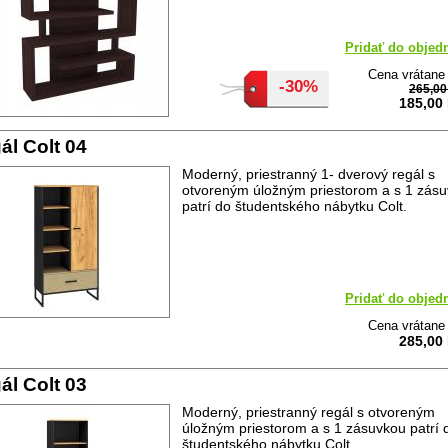
Pridať do objed
Cena vrátan
-30%
265,0
185,00
ál Colt 04
Moderný, priestranný 1- dverový regál s
otvoreným úložným priestorom a s 1 zás
patrí do študentského nábytku Colt.
Pridať do objed
Cena vrátan
285,00
ál Colt 03
Moderný, priestranný regál s otvoreným
úložným priestorom a s 1 zásuvkou patrí 
študentského nábytku Colt.