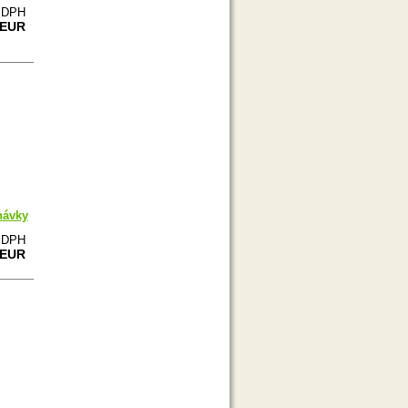
e DPH
 EUR
návky
e DPH
 EUR