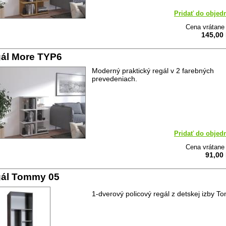
Pridať do objed
Cena vrátan
145,00
ál More TYP6
Moderný praktický regál v 2 farebných
prevedeniach.
Pridať do objed
Cena vrátan
91,00
ál Tommy 05
1-dverový policový regál z detskej izby T