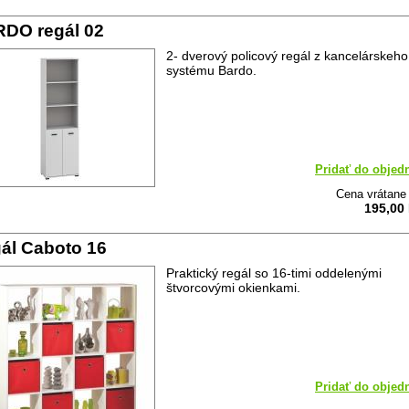
DO regál 02
2- dverový policový regál z kancelárskeho
systému Bardo.
Pridať do objed
Cena vrátan
195,00
ál Caboto 16
Praktický regál so 16-timi oddelenými
štvorcovými okienkami.
Pridať do objed