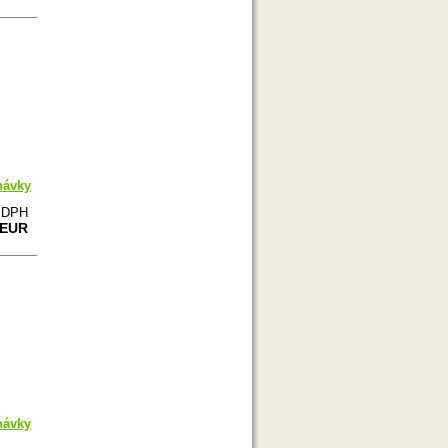
návky
e DPH
 EUR
návky