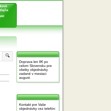
ková
ajňa
akt
🔍
Doprava len 8€ po
celom Slovensku pre
všetky objednávky
zadané v mesiaci
august.
Kontakt pre Vaše
objednávky cez telefón: