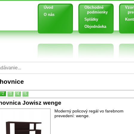
Úvod
Obchodné
Vzor
podmienky
pred
O nás
Splátky
Kont
Objednávka
hovnice
2
3
4
5
hovnica Jowisz wenge
Moderný policový regál vo farebnom
prevedení: wenge.