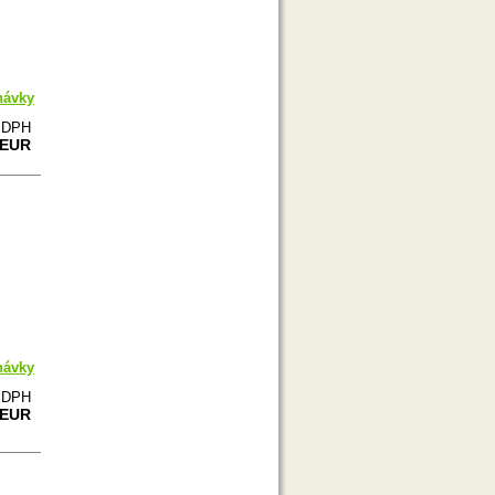
návky
e DPH
 EUR
návky
e DPH
 EUR