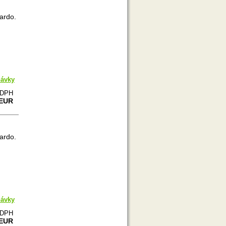
ardo.
návky
 DPH
 EUR
ardo.
návky
 DPH
 EUR