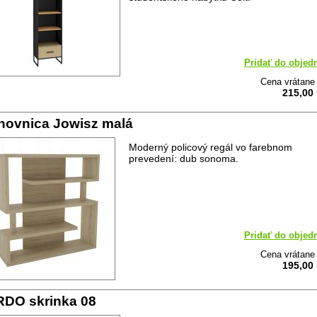
Pridať do objed
Cena vrátan
215,00
hovnica Jowisz malá
Moderný policový regál vo farebnom
prevedení: dub sonoma.
Pridať do objed
Cena vrátan
195,00
DO skrinka 08