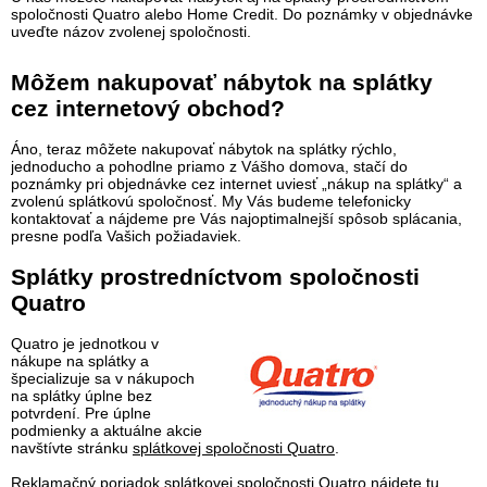
spoločnosti Quatro alebo Home Credit. Do poznámky v objednávke
uveďte názov zvolenej spoločnosti.
Môžem nakupovať nábytok na splátky
cez internetový obchod?
Áno, teraz môžete nakupovať nábytok na splátky rýchlo,
jednoducho a pohodlne priamo z Vášho domova, stačí do
poznámky pri objednávke cez internet uviesť „nákup na splátky“ a
zvolenú splátkovú spoločnosť. My Vás budeme telefonicky
kontaktovať a nájdeme pre Vás najoptimalnejší spôsob splácania,
presne podľa Vašich požiadaviek.
Splátky prostredníctvom spoločnosti
Quatro
Quatro je jednotkou v
nákupe na splátky a
špecializuje sa v nákupoch
na splátky úplne bez
potvrdení. Pre úplne
podmienky a aktuálne akcie
navštívte stránku
splátkovej spoločnosti Quatro
.
Reklamačný poriadok splátkovej spoločnosti Quatro nájdete
tu
.