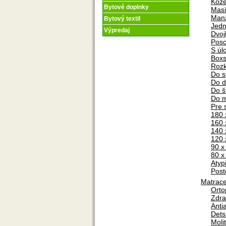
Kož
Bytové doplnky
Mas
Man
Bytový textil
Jedn
Výpredaj
Dvoj
Pos
S úl
Boxs
Rozk
Do s
Do d
Do š
Do m
Pre 
180 
160 
140 
120 
90 x
80 x
Atyp
Post
Matrac
Orto
Zdra
Anti
Dets
Moli