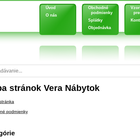
Úvod
Obchodné
Vzor
podmienky
pred
O nás
Splátky
Kont
Objednávka
a stránok Vera Nábytok
stránka
né podmienky
górie