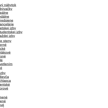
vý nábytok
bývačky
pálne
edálne
redsiene
ancelárie
etskej izby
tudentskej izby
aždej izby
e steny
erné
ické
lákové
usné
lé
vetlením
né
izby
dievča
chlapca
entské
orové
únené
vené
ové