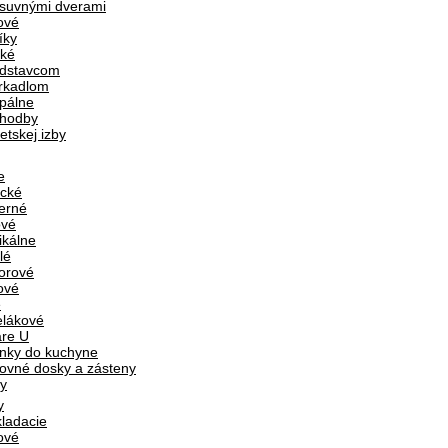
suvnými dverami
ové
íky
ké
dstavcom
rkadlom
pálne
chodby
etskej izby
e
ické
erné
ové
ikálne
lé
orové
ové
é
lákové
are U
nky do kuchyne
ovné dosky a zásteny
y
y
ladacie
ové