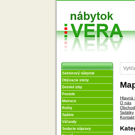
Sektorový nábytok
Obývacie steny
Map
Detské izby
Postele
Hlavná 
Matrace
O nás
Obchod
Rošty
Splátky
Spálne
Kontakt
Váľandy
Kate
Sedacie súpravy