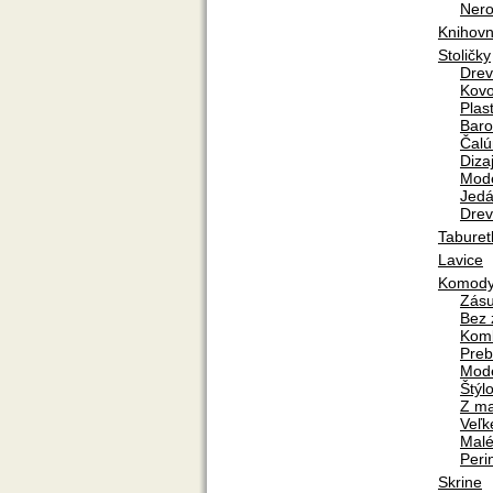
Nero
Knihovn
Stoličky
Dre
Kov
Plas
Baro
Čal
Diza
Mod
Jedá
Drev
Taburet
Lavice
Komod
Zás
Bez 
Kom
Preb
Mod
Štýl
Z ma
Veľk
Mal
Peri
Skrine