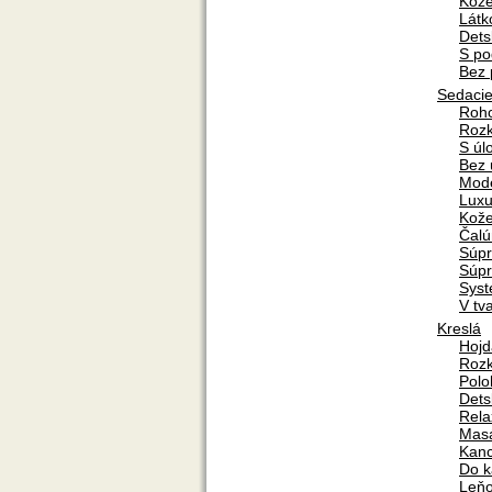
Kož
Látk
Dets
S po
Bez 
Sedacie
Roh
Rozk
S úl
Bez 
Mod
Lux
Kož
Čal
Súpr
Súpr
Sys
V tv
Kreslá
Hojd
Rozk
Polo
Dets
Rela
Mas
Kanc
Do k
Leň