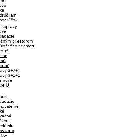
ené
ové
ké
drúčkami
podrúčok
 súpravy
ové
ladacie
ožným priestorom
úložného priestoru
erné
usné
ené
únené
avy 3+2+1
avy 3+1+1
témové
are U
acie
ladacie
hovateľné
ké
xačné
ážne
elárske
aviarne
ošky