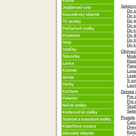
Kreslá
Sektoro
Jedálenské sety
Do o
Kancelársky nábytok
Do s
Do j
TV skrinky
Do p
Počítačové stolíky
Do k
Do d
Predsiene
Do š
Stoly
Do k
Stoličky
Obývaci
Mod
Taburetky
Klas
Lavice
Pane
Komody
Lux
Lesk
Skrine
S os
Vitríny
Lac
Kuchyne
Detské 
Pre 
Pohovky
Pre 
Nočné stolíky
Štud
Sekt
Konferenčné stolíky
Postele
Toaletné a konzolové stolíky
Čal
Kúpeľňové zostavy
Dre
Kov
Záhradný nábytok