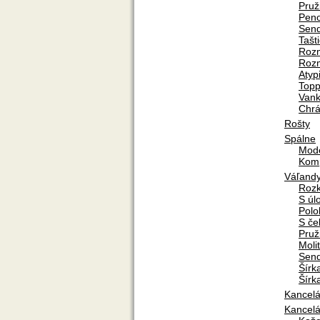
Pruž
Pen
Send
Tašt
Rozm
Rozm
Atyp
Topp
Van
Chrá
Rošty
Spálne
Mod
Komp
Váľand
Rozk
S úl
Polo
S če
Pruž
Moli
Send
Šírk
Šírk
Kancelá
Kancelá