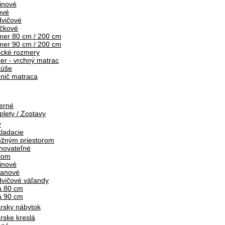
inové
ové
vičové
ičkové
er 80 cm / 200 cm
er 90 cm / 200 cm
ické rozmery
er - vrchný matrac
kúše
nič matraca
erné
lety / Zostavy
y
ladacie
ožným priestorom
hovateľné
lom
inové
tanové
vičové váľandy
a 80 cm
a 90 cm
rsky nábytok
rske kreslá