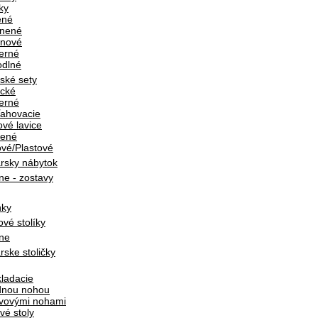
ky
ené
únené
anové
erné
dlné
ské sety
ické
erné
ahovacie
vé lavice
vené
vé/Plastové
rsky nábytok
ne - zostavy
nky
ové stolíky
ne
rske stoličky
ladacie
dnou nohou
vovými nohami
vé stoly