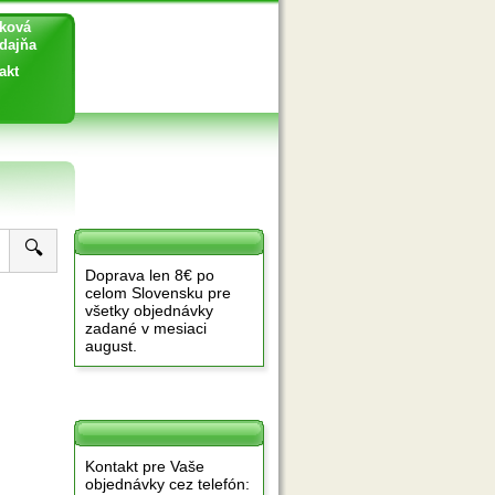
ková
ajňa
akt
🔍
Doprava len 8€ po
celom Slovensku pre
všetky objednávky
zadané v mesiaci
august.
Kontakt pre Vaše
objednávky cez telefón: