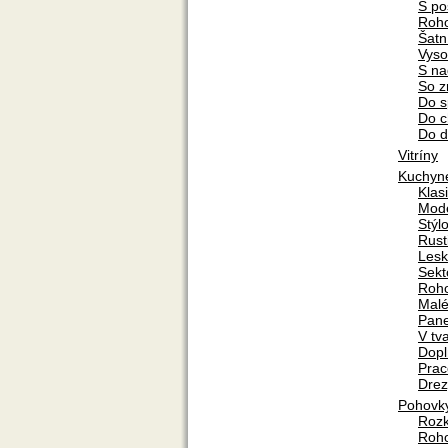
S po
Roh
Šatn
Vyso
S na
So z
Do s
Do 
Do d
Vitríny
Kuchyn
Klas
Mod
Stýl
Rust
Lesk
Sekt
Roh
Mal
Pane
V tv
Dopl
Prac
Drez
Pohovk
Rozk
Roh