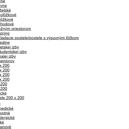
ené
ívne
želské
olôžkové
lôžkové
chodové
ožným priestorom
pring
ladacie postele/postele s výsuvným lôžkom
pálne
etskej izby
tudentskej izby
alej izby
seniorov
x 200
x 200
x 200
x 200
 200
 200
ické
ele 200 x 200
e
pedické
votné
alergické
ké
tanové