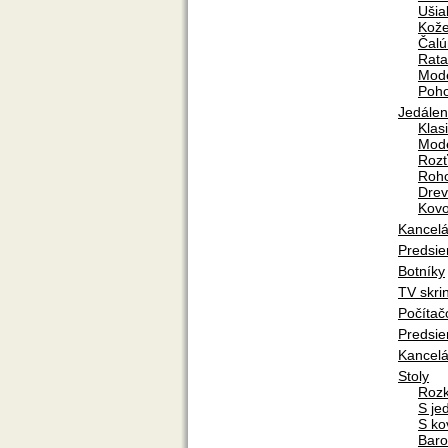
Ušia
Kož
Čal
Rat
Mod
Poho
Jedálen
Klas
Mod
Rozť
Roho
Dre
Kovo
Kancelá
Predsie
Botníky
TV skri
Počítač
Predsie
Kancelá
Stoly
Rozk
S je
S ko
Baro