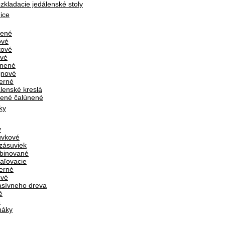
zkladacie jedálenské stoly
ice
vené
ové
tové
vé
únené
jnové
erné
lenské kreslá
ené čalúnené
ky
y
uvkové
zásuviek
binované
aľovacie
erné
ové
sívneho dreva
é
é
náky