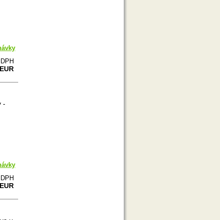
návky
e DPH
 EUR
 -
návky
e DPH
 EUR