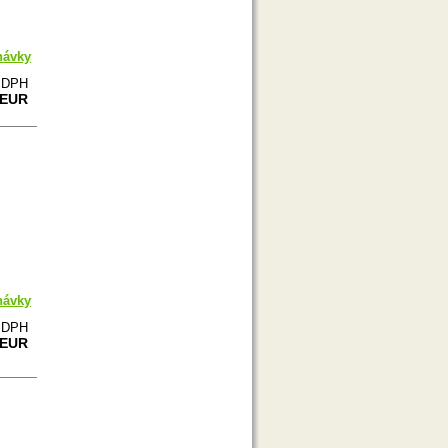
návky
e DPH
 EUR
návky
e DPH
 EUR