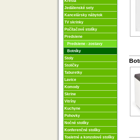
Kreslá
Jedálenské sety
Kancelársky nábytok
TV skrinky
Počítačové stolíky
Predsiene
Predsiene - zostavy
Botníky
Stoly
Bot
Stoličky
Taburetky
Lavice
Komody
Skrine
Vitríny
Kuchyne
Pohovky
Nočné stolíky
Konferenčné stolíky
Toaletné a konzolové stolíky