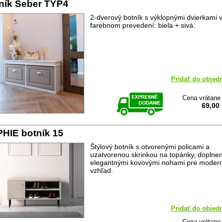
ník Seber TYP4
2-dverový botník s výklopnými dvierkami 
farebnom prevedení: biela + sivá.
Pridať do objed
Cena vrátan
69,00
HIE botník 15
Štýlový botník s otvorenými policami a
uzatvorenou skrinkou na topánky, doplne
elegantnými kovovými nohami pre moder
vzhľad.
Pridať do objed
Cena vrátan