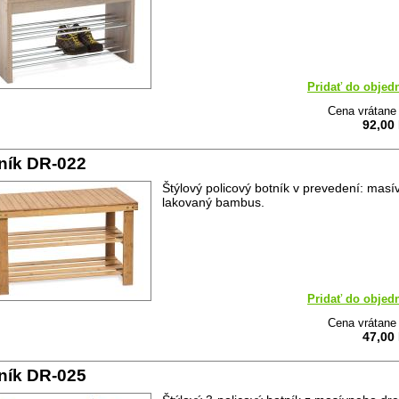
Pridať do objed
Cena vrátan
92,00
ník DR-022
Štýlový policový botník v prevedení: masív
lakovaný bambus.
Pridať do objed
Cena vrátan
47,00
ník DR-025