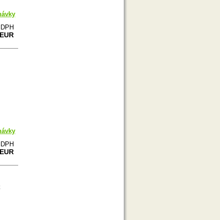
návky
e DPH
 EUR
návky
e DPH
 EUR
z