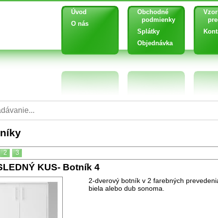
Úvod
Obchodné
Vzor
podmienky
pred
O nás
Splátky
Kont
Objednávka
níky
2
3
LEDNÝ KUS- Botník 4
2-dverový botník v 2 farebných prevedeni
biela alebo dub sonoma.