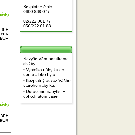
Bezplatné číslo:
0800 939 077
návky
02/222 001 77
056/222 01 88
e DPH
0 EUR
 EUR
Navyše Vám ponúkame
služby:
• Vynáška nábytku do
.
domu alebo bytu.
• Bezplatný odvoz Vášho
starého nábytku.
• Doručenie nábytku v
dohodnutom čase.
návky
e DPH
 EUR