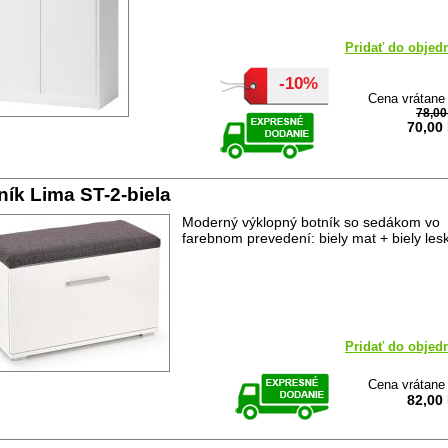
Pridať do objed
-10%
Cena vrátan
78,0
70,00
ník Lima ST-2-biela
Moderný výklopný botník so sedákom vo
farebnom prevedení: biely mat + biely lesk
Pridať do objed
Cena vrátan
82,00