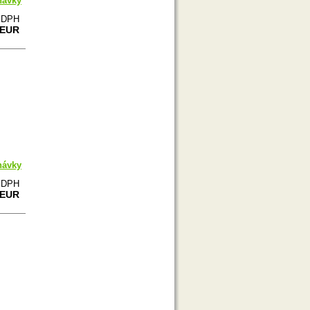
návky
e DPH
 EUR
návky
e DPH
 EUR