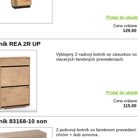
Pridať do objed
Cena vrátan
129,00
ník REA 2R UP
Výklopný 2-radový botník so zásuvkou vo
viacerých farebných prevedeniach.
Pridať do objed
Cena vrátan
115,00
ník 83168-10 son
2-policový botník vo farebnom prevedení:
chróm + dub sonoma.