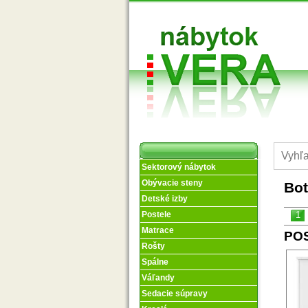
Sektorový nábytok
Obývacie steny
Bot
Detské izby
1
Postele
Matrace
POS
Rošty
Spálne
Váľandy
Sedacie súpravy