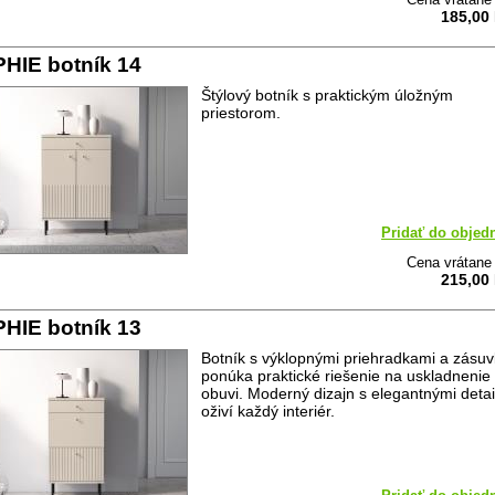
185,00
HIE botník 14
Štýlový botník s praktickým úložným
priestorom.
Pridať do objed
Cena vrátan
215,00
HIE botník 13
Botník s výklopnými priehradkami a zásu
ponúka praktické riešenie na uskladnenie
obuvi. Moderný dizajn s elegantnými detai
oživí každý interiér.