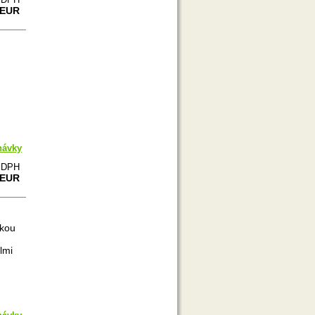
 EUR
návky
e DPH
 EUR
vkou
lmi