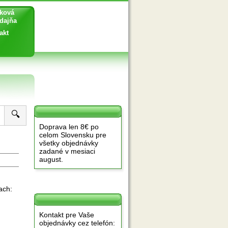
ková
ajňa
akt
🔍
Doprava len 8€ po
celom Slovensku pre
všetky objednávky
zadané v mesiaci
august.
ach:
Kontakt pre Vaše
objednávky cez telefón: