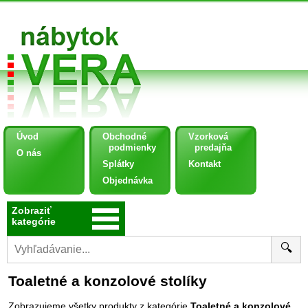
Úvod
Obchodné
Vzorková
podmienky
predajňa
O nás
Splátky
Kontakt
Objednávka
Zobraziť
kategórie
🔍
Toaletné a konzolové stolíky
Zobrazujeme všetky produkty z kategórie
Toaletné a konzolové