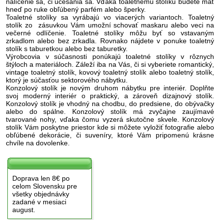
nalíčenie sa, či učesania sa. Vďaka toaletnému stolíku budete mať
hneď po ruke obľúbený parfém alebo šperky.
Toaletné stolíky sa vyrábajú vo viacerých variantoch. Toaletný
stolík zo zásuvkou Vám umožní schovať maskaru alebo veci na
večerné odlíčenie. Toaletné stolíky môžu byť so vstavaným
zrkadlom alebo bez zrkadla. Rovnako nájdete v ponuke toaletný
stolík s taburetkou alebo bez taburetky.
Výrobcovia v súčasnosti ponúkajú toaletné stolíky v rôznych
štýloch a materiáloch. Záleží iba na Vás, či si vyberiete romantický,
vintage toaletný stolík, kovový toaletný stolík alebo toaletný stolík,
ktorý je súčasťou sektorového nábytku.
Konzolový stolík je novým druhom nábytku pre interiér. Doplňte
svoj moderný interiér o praktický, a zároveň dizajnový stolík.
Konzolový stolík je vhodný na chodbu, do predsiene, do obývačky
alebo do spálne. Konzolový stolík má zvyčajne zaujímavé
tvarované nohy, vďaka čomu vyzerá skutočne skvele. Konzolový
stolík Vám poskytne priestor kde si môžete vyložiť fotografie alebo
obľúbené dekorácie, či suveníry, ktoré Vám pripomenú krásne
chvíle na dovolenke.
Doprava len 8€ po
celom Slovensku pre
všetky objednávky
zadané v mesiaci
august.