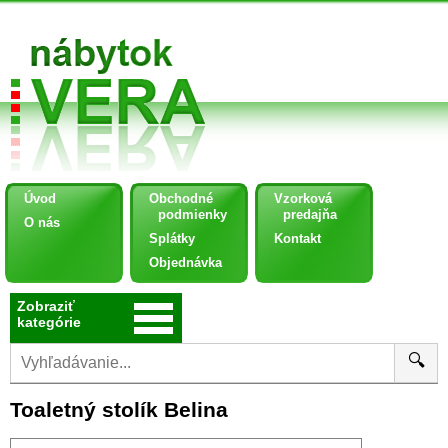
Úvod
Obchodné
Vzorková
podmienky
predajňa
O nás
Splátky
Kontakt
Objednávka
Zobraziť
kategórie
🔍
Toaletný stolík Belina