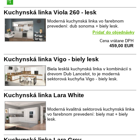
1
Kuchynská linka Viola 260 - lesk
Moderná kuchynská linka vo farebnom
prevedení: dub sonoma + biely lesk.
Pridať do objednávky
Cena vrátane DPH
459,00 EUR
Kuchynská linka Vigo - biely lesk
Biela lesklá kuchynská linka v kombinácií s
drevom Dub Lancelot, to je moderná
sektorová kuchyňa Vigo - biely lesk.
Kuchynská linka Lara White
Moderná kvalitná sektorová kuchynská linka
vo farebnom prevedení: biely mat + biely
lesk.
Kuchynská linka Lara Grey