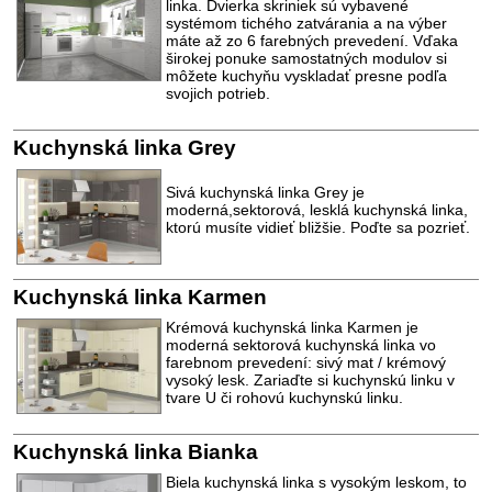
linka. Dvierka skriniek sú vybavené
systémom tichého zatvárania a na výber
máte až zo 6 farebných prevedení. Vďaka
širokej ponuke samostatných modulov si
môžete kuchyňu vyskladať presne podľa
svojich potrieb.
Kuchynská linka Grey
Sivá kuchynská linka Grey je
moderná,sektorová, lesklá kuchynská linka,
ktorú musíte vidieť bližšie. Poďte sa pozrieť.
Kuchynská linka Karmen
Krémová kuchynská linka Karmen je
moderná sektorová kuchynská linka vo
farebnom prevedení: sivý mat / krémový
vysoký lesk. Zariaďte si kuchynskú linku v
tvare U či rohovú kuchynskú linku.
Kuchynská linka Bianka
Biela kuchynská linka s vysokým leskom, to