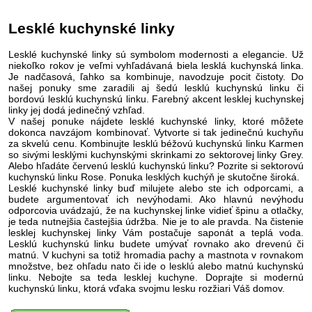
Lesklé kuchynské linky
Lesklé kuchynské linky sú symbolom modernosti a elegancie. Už
niekoľko rokov je veľmi vyhľadávaná biela lesklá kuchynská linka.
Je nadčasová, ľahko sa kombinuje, navodzuje pocit čistoty. Do
našej ponuky sme zaradili aj šedú lesklú kuchynskú linku či
bordovú lesklú kuchynskú linku. Farebný akcent lesklej kuchynskej
linky jej dodá jedinečný vzhľad.
V našej ponuke nájdete lesklé kuchynské linky, ktoré môžete
dokonca navzájom kombinovať. Vytvorte si tak jedinečnú kuchyňu
za skvelú cenu. Kombinujte lesklú béžovú kuchynskú linku Karmen
so sivými lesklými kuchynskými skrinkami zo sektorovej linky Grey.
Alebo hľadáte červenú lesklú kuchynskú linku? Pozrite si sektorovú
kuchynskú linku Rose. Ponuka lesklých kuchýň je skutočne široká.
Lesklé kuchynské linky buď milujete alebo ste ich odporcami, a
budete argumentovať ich nevýhodami. Ako hlavnú nevýhodu
odporcovia uvádzajú, že na kuchynskej linke vidieť špinu a otlačky,
je teda nutnejšia častejšia údržba. Nie je to ale pravda. Na čistenie
lesklej kuchynskej linky Vám postačuje saponát a teplá voda.
Lesklú kuchynskú linku budete umývať rovnako ako drevenú či
matnú. V kuchyni sa totiž hromadia pachy a mastnota v rovnakom
množstve, bez ohľadu nato či ide o lesklú alebo matnú kuchynskú
linku. Nebojte sa teda lesklej kuchyne. Doprajte si modernú
kuchynskú linku, ktorá vďaka svojmu lesku rozžiari Váš domov.