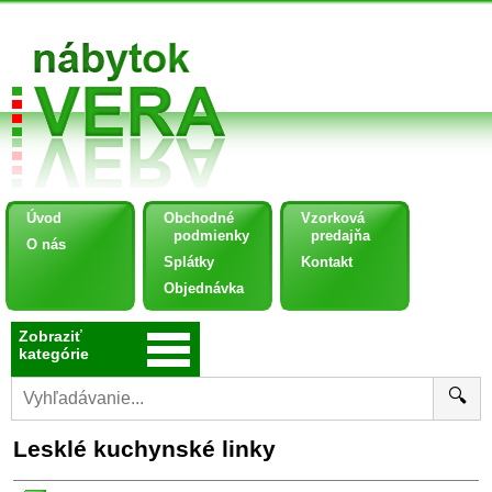
Úvod
Obchodné
Vzorková
podmienky
predajňa
O nás
Splátky
Kontakt
Objednávka
Zobraziť
kategórie
🔍
Lesklé kuchynské linky