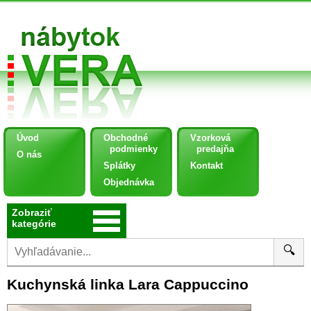
Úvod
Obchodné
Vzorková
podmienky
predajňa
O nás
Splátky
Kontakt
Objednávka
Zobraziť
kategórie
🔍
Kuchynská linka Lara Cappuccino