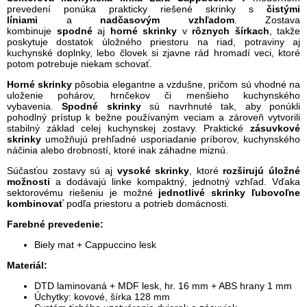
prevedení ponúka prakticky riešené skrinky s
čistými
líniami
a
nadčasovým vzhľadom
. Zostava
kombinuje
spodné
aj
horné skrinky
v
rôznych šírkach
, takže
poskytuje dostatok úložného priestoru na riad, potraviny aj
kuchynské doplnky, lebo človek si zjavne rád hromadí veci, ktoré
potom potrebuje niekam schovať.
Horné skrinky
pôsobia elegantne a vzdušne, pričom sú vhodné na
uloženie pohárov, hrnčekov či menšieho kuchynského
vybavenia.
Spodné skrinky
sú navrhnuté tak, aby ponúkli
pohodlný prístup k bežne používaným veciam a zároveň vytvorili
stabilný základ celej kuchynskej zostavy. Praktické
zásuvkové
skrinky
umožňujú prehľadné usporiadanie príborov, kuchynského
náčinia alebo drobností, ktoré inak záhadne miznú.
Súčasťou zostavy sú aj
vysoké skrinky
, ktoré
rozširujú úložné
možnosti
a dodávajú linke kompaktný, jednotný vzhľad. Vďaka
sektorovému riešeniu je možné
jednotlivé skrinky ľubovoľne
kombinovať
podľa priestoru a potrieb domácnosti.
Farebné prevedenie:
Biely mat + Cappuccino lesk
Materiál:
DTD laminovaná + MDF lesk, hr. 16 mm + ABS hrany 1 mm
Úchytky: kovové, šírka 128 mm