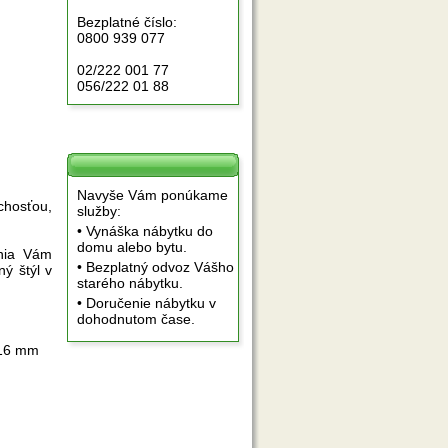
Bezplatné číslo:
0800 939 077
02/222 001 77
056/222 01 88
Navyše Vám ponúkame
hosťou,
služby:
• Vynáška nábytku do
domu alebo bytu.
žnia Vám
• Bezplatný odvoz Vášho
ý štýl v
starého nábytku.
• Doručenie nábytku v
dohodnutom čase.
 16 mm