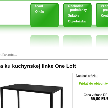
Úvod
Obchodné
Vzor
podmienky
pred
O nás
Splátky
Kont
Objednávka
ca ku kuchynskej linke One Loft
Napísať otázku.
Pridať do objednáv
Cena vrátane D
65,00 EU