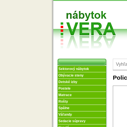
Sektorový nábytok
Obývacie steny
Poli
Detské izby
Postele
Matrace
Rošty
Spálne
Váľandy
Sedacie súpravy