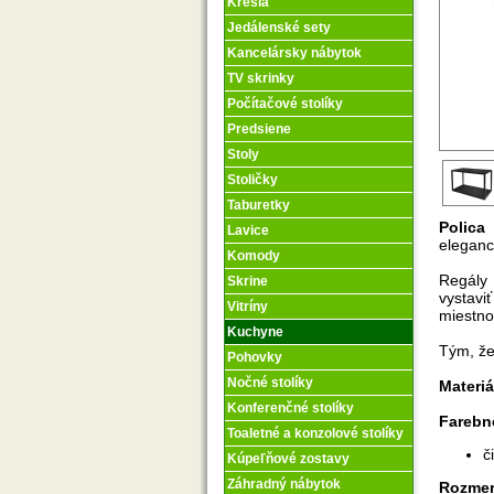
Kreslá
Jedálenské sety
Kancelársky nábytok
TV skrinky
Počítačové stolíky
Predsiene
Stoly
Stoličky
Taburetky
Polic
Lavice
eleganc
Komody
Regály
Skrine
vystavi
Vitríny
miestno
Kuchyne
Tým, že
Pohovky
Nočné stolíky
Materiá
Konferenčné stolíky
Farebn
Toaletné a konzolové stolíky
č
Kúpeľňové zostavy
Záhradný nábytok
Rozme