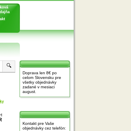
ková
ajňa
akt
🔍
Doprava len 8€ po
celom Slovensku pre
všetky objednávky
zadané v mesiaci
august.
ky
PH
R
Kontakt pre Vaše
objednávky cez telefón: