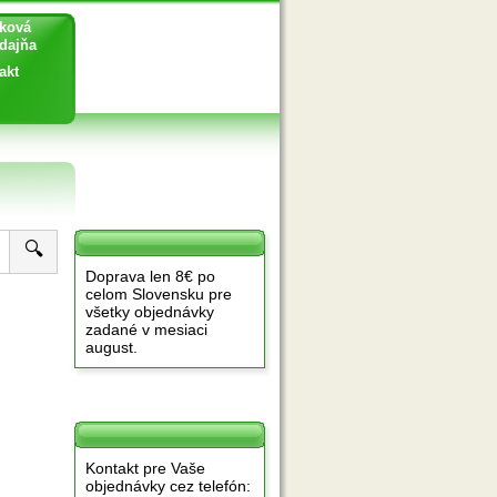
ková
ajňa
akt
🔍
Doprava len 8€ po
celom Slovensku pre
všetky objednávky
zadané v mesiaci
august.
Kontakt pre Vaše
objednávky cez telefón: