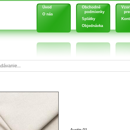
Úvod
Obchodné
Vzor
podmienky
pred
O nás
Splátky
Kont
Objednávka
Austin 01