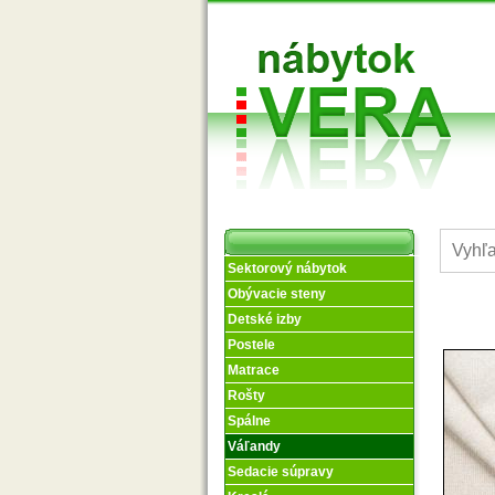
Sektorový nábytok
Obývacie steny
Detské izby
Postele
Matrace
Rošty
Spálne
Váľandy
Sedacie súpravy