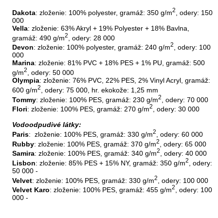
2
Dakota
: zloženie: 100% polyester, gramáž: 350 g/m
, odery: 150
000
Vella
: zloženie: 63% Akryl + 19% Polyester + 18% Bavlna,
2
gramáž: 490 g/m
, odery: 28 000
2
Devon
: zloženie: 100% polyester, gramáž: 240 g/m
, odery: 100
000
Marina
: zloženie: 81% PVC + 18% PES + 1% PU, gramáž: 500
2
g/m
, odery: 50 000
Olympia
: zloženie: 76% PVC, 22% PES, 2% Vinyl Acryl, gramáž:
2
600 g/m
, odery: 75 000, hr. ekokože: 1,25 mm
2
Tommy
: zloženie: 100% PES, gramáž: 230 g/m
, odery: 70 000
2
Flori
: zloženie: 100% PES, gramáž: 270 g/m
, odery: 30 000
Vodoodpudivé látky:
2
Paris
: zloženie: 100% PES, gramáž: 330 g/m
, odery: 60 000
2
Rubby
: zloženie: 100% PES, gramáž: 370 g/m
, odery: 65 000
2
Samira
: zloženie: 100% PES, gramáž: 340 g/m
, odery: 40 000
2
Lisbon
: zloženie: 85% PES + 15% NY, gramáž: 350 g/m
, odery:
50 000 -
2
Velvet
: zloženie: 100% PES, gramáž: 330 g/m
, odery: 100 000
2
Velvet
Karo
: zloženie: 100% PES, gramáž: 455 g/m
, odery: 100
000 -