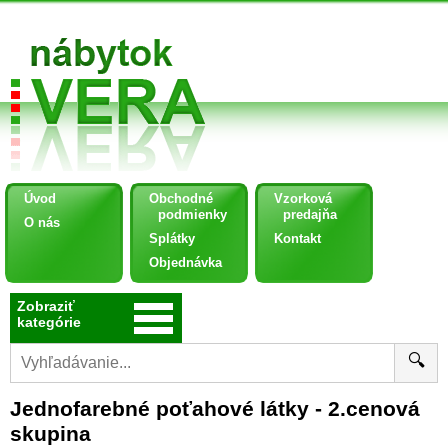
Úvod
Obchodné
Vzorková
podmienky
predajňa
O nás
Splátky
Kontakt
Objednávka
Zobraziť
kategórie
🔍
Jednofarebné poťahové látky - 2.cenová
skupina