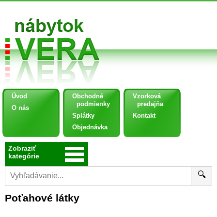
Úvod
Obchodné
Vzorková
podmienky
predajňa
O nás
Splátky
Kontakt
Objednávka
Zobraziť
kategórie
🔍
Poťahové látky