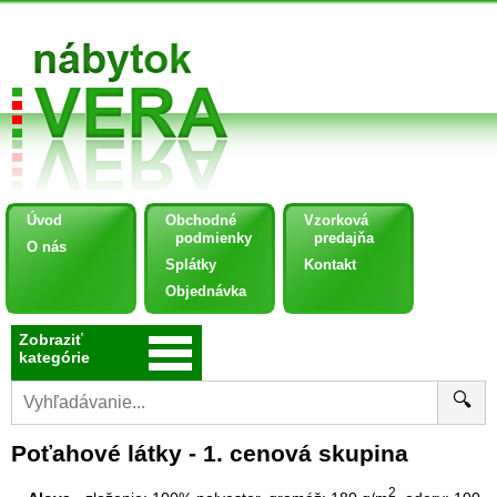
Úvod
Obchodné
Vzorková
podmienky
predajňa
O nás
Splátky
Kontakt
Objednávka
Zobraziť
kategórie
🔍
Poťahové látky - 1. cenová skupina
2