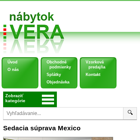
Úvod
Obchodné
Vzorková
podmienky
predajňa
O nás
Splátky
Kontakt
Objednávka
Zobraziť
kategórie
🔍
Sedacia súprava Mexico