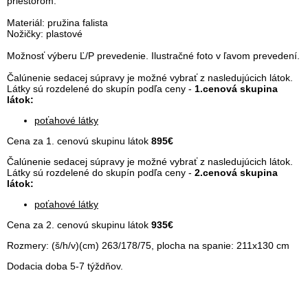
priestorom.
Materiál: pružina falista
Nožičky: plastové
Možnosť výberu Ľ/P prevedenie. Ilustračné foto v ľavom prevedení.
Čalúnenie sedacej súpravy je možné vybrať z nasledujúcich látok.
Látky sú rozdelené do skupín podľa ceny -
1.cenová skupina
látok:
poťahové látky
Cena za 1. cenovú skupinu látok
895€
Čalúnenie sedacej súpravy je možné vybrať z nasledujúcich látok.
Látky sú rozdelené do skupín podľa ceny -
2.cenová skupina
látok:
poťahové látky
Cena za 2. cenovú skupinu látok
935
€
Rozmery: (š/h/v)(cm) 263/178/75, plocha na spanie: 211x130 cm
Dodacia doba 5-7 týždňov.