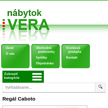
Úvod
Obchodné
Vzorková
podmienky
predajňa
O nás
Splátky
Kontakt
Objednávka
Zobraziť
kategórie
🔍
Regál Caboto