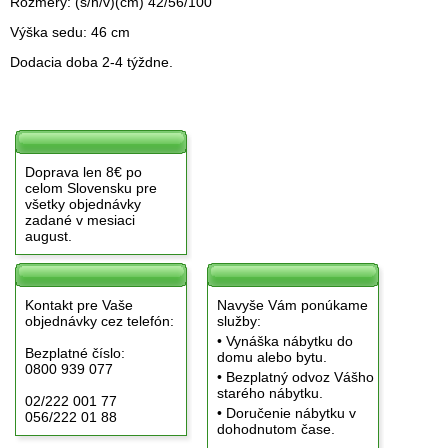
Rozmery: (š/h/v)(cm) 42/56/100
Výška sedu: 46 cm
Dodacia doba 2-4 týždne.
Doprava len 8€ po
celom Slovensku pre
všetky objednávky
zadané v mesiaci
august.
Kontakt pre Vaše
Navyše Vám ponúkame
objednávky cez telefón:
služby:
• Vynáška nábytku do
Bezplatné číslo:
domu alebo bytu.
0800 939 077
• Bezplatný odvoz Vášho
starého nábytku.
02/222 001 77
• Doručenie nábytku v
056/222 01 88
dohodnutom čase.