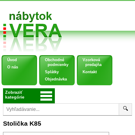
Úvod
Obchodné
Vzorková
podmienky
predajňa
O nás
Splátky
Kontakt
Objednávka
Zobraziť
kategórie
🔍
Stolička K85