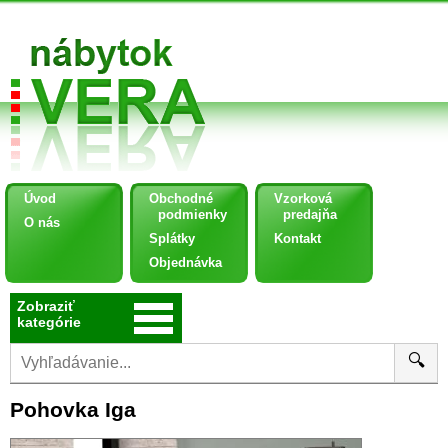
Úvod
Obchodné
Vzorková
podmienky
predajňa
O nás
Splátky
Kontakt
Objednávka
Zobraziť
kategórie
🔍
Pohovka Iga