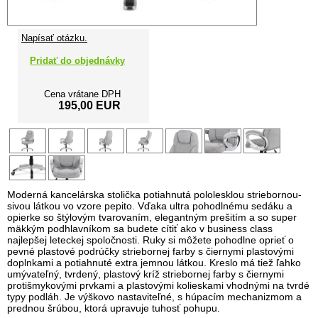
Napísať otázku.
Pridať do objednávky
Cena vrátane DPH
195,00 EUR
Moderná kancelárska stolička potiahnutá pololesklou striebornou-
sivou látkou vo vzore pepito. Vďaka ultra pohodlnému sedáku a
opierke so štýlovým tvarovaním, elegantným prešitím a so super
mäkkým podhlavníkom sa budete cítiť ako v business class
najlepšej leteckej spoločnosti. Ruky si môžete pohodlne oprieť o
pevné plastové podrúčky striebornej farby s čiernymi plastovými
doplnkami a potiahnuté extra jemnou látkou. Kreslo má tiež ľahko
umývateľný, tvrdený, plastový kríž striebornej farby s čiernymi
protišmykovými prvkami a plastovými kolieskami vhodnými na tvrdé
typy podláh. Je výškovo nastaviteľné, s húpacím mechanizmom a
prednou šrúbou, ktorá upravuje tuhosť pohupu.