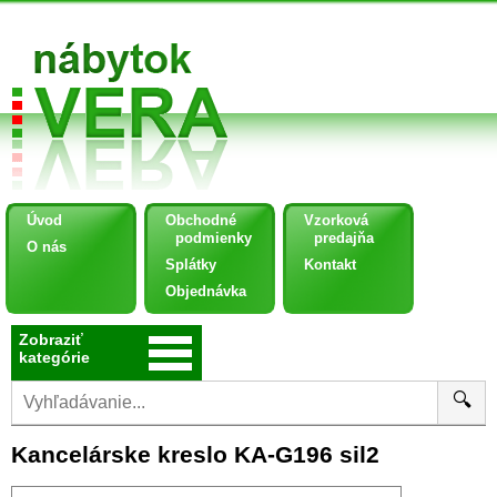
Úvod
Obchodné
Vzorková
podmienky
predajňa
O nás
Splátky
Kontakt
Objednávka
Zobraziť
kategórie
🔍
Kancelárske kreslo KA-G196 sil2