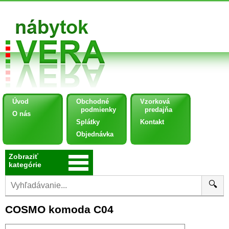
Úvod
Obchodné
Vzorková
podmienky
predajňa
O nás
Splátky
Kontakt
Objednávka
Zobraziť
kategórie
🔍
COSMO komoda C04