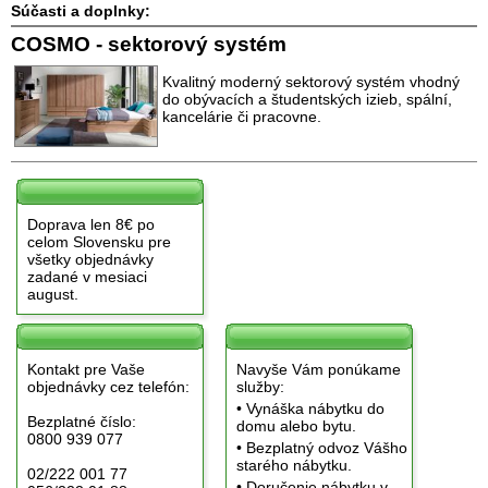
Súčasti a doplnky:
COSMO - sektorový systém
Kvalitný moderný sektorový systém vhodný
do obývacích a študentských izieb, spální,
kancelárie či pracovne.
Doprava len 8€ po
celom Slovensku pre
všetky objednávky
zadané v mesiaci
august.
Kontakt pre Vaše
Navyše Vám ponúkame
objednávky cez telefón:
služby:
• Vynáška nábytku do
Bezplatné číslo:
domu alebo bytu.
0800 939 077
• Bezplatný odvoz Vášho
starého nábytku.
02/222 001 77
• Doručenie nábytku v