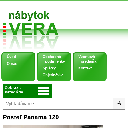
Úvod
Obchodné
Vzorková
podmienky
predajňa
O nás
Splátky
Kontakt
Objednávka
Zobraziť
kategórie
🔍
Posteľ Panama 120