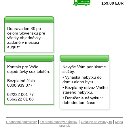
159,00 EUR
Doprava len 8€ po
celom Slovensku pre
všetky objednávky
zadané v mesiaci
august.
Kontakt pre Vaše
Navyše Vám ponúkame
objednávky cez telefón:
služby:
• Vynáška nábytku do
Bezplatné číslo:
domu alebo bytu.
0800 939 077
• Bezplatný odvoz Vášho
starého nábytku.
02/222 001 77
• Doručenie nábytku v
056/222 01 88
dohodnutom čase.
|
|
|
Obchodné podmienky
Ochrana osobných údajov
Odstúpiť od zmluvy tu
Mapa
stránok