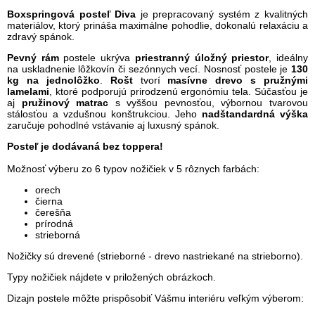
Boxspringová posteľ Diva
je prepracovaný systém z kvalitných
materiálov, ktorý prináša maximálne pohodlie, dokonalú relaxáciu a
zdravý spánok.
Pevný rám
postele ukrýva
priestranný úložný priestor
, ideálny
na uskladnenie lôžkovín či sezónnych vecí. Nosnosť postele je
130
kg na jednolôžko
.
Rošt
tvorí
masívne drevo s pružnými
lamelami
, ktoré podporujú prirodzenú ergonómiu tela. Súčasťou je
aj
pružinový matrac
s vyššou pevnosťou, výbornou tvarovou
stálosťou a vzdušnou konštrukciou. Jeho
nadštandardná výška
zaručuje pohodlné vstávanie aj luxusný spánok.
Posteľ je dodávaná bez toppera!
Možnosť výberu zo 6 typov
nožičiek
v 5 rôznych farbách:
orech
čierna
čerešňa
prírodná
strieborná
Nožičky sú drevené (strieborné - drevo nastriekané na strieborno).
Typy nožičiek nájdete v priložených obrázkoch.
Dizajn postele môžte prispôsobiť Vášmu interiéru veľkým výberom: