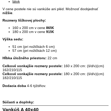
látok
V cene postele nie sú vankúše ani pléd. Možnosť doobjednať
nižšie
.
Rozmery lôžkovej plochy:
160 x 200 cm v cene
865€
180 x 200 cm v cene
915€
Výška sedu:
51 cm (pri nožičkách 6 cm)
57 cm (pri nožičkách 12 cm)
Hĺbka úložného priestoru:
22 cm
Celkové vonkajšie rozmery postele:
160 x 200 cm: (š/d/v)(cm)
162/210/115
Celkové vonkajšie rozmery postele:
180 x 200 cm: (š/d/v)(cm)
182/210/115
Dodacia doba
4-6 týždňov.
Súčasti a doplnky:
Vankúš A 40x40