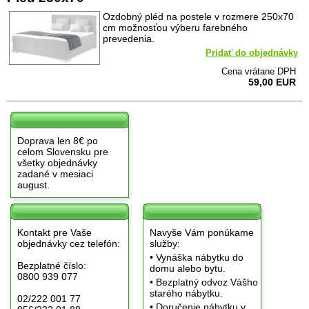
Ozdobný pléd na postele v rozmere 250x70
cm možnosťou výberu farebného
prevedenia.
Pridať do objednávky
Cena vrátane DPH
59,00 EUR
Doprava len 8€ po
celom Slovensku pre
všetky objednávky
zadané v mesiaci
august.
Kontakt pre Vaše
Navyše Vám ponúkame
objednávky cez telefón:
služby:
• Vynáška nábytku do
Bezplatné číslo:
domu alebo bytu.
0800 939 077
• Bezplatný odvoz Vášho
starého nábytku.
02/222 001 77
• Doručenie nábytku v