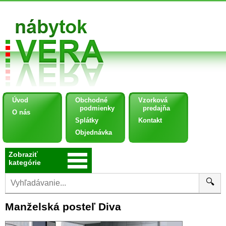
Úvod
Obchodné
Vzorková
podmienky
predajňa
O nás
Splátky
Kontakt
Objednávka
Zobraziť
kategórie
🔍
Manželská posteľ Diva