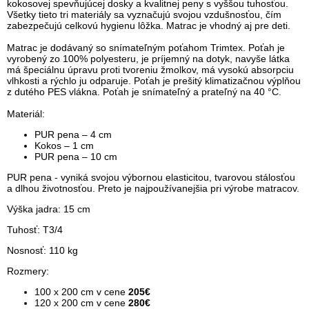
kokosovej spevňujúcej dosky a kvalitnej peny s vyššou tuhosťou.
Všetky tieto tri materiály sa vyznačujú svojou vzdušnosťou, čím
zabezpečujú celkovú hygienu lôžka. Matrac je vhodný aj pre deti.
Matrac je dodávaný so snímateľným poťahom Trimtex. Poťah je
vyrobený zo 100% polyesteru, je príjemný na dotyk, navyše látka
má špeciálnu úpravu proti tvoreniu žmolkov, má vysokú absorpciu
vlhkosti a rýchlo ju odparuje. Poťah je prešitý klimatizačnou výplňou
z dutého PES vlákna. Poťah je snímateľný a prateľný na 40 °C.
Materiál:
PUR pena – 4 cm
Kokos – 1 cm
PUR pena – 10 cm
PUR pena - vyniká svojou výbornou elasticitou, tvarovou stálosťou
a dlhou životnosťou. Preto je najpoužívanejšia pri výrobe matracov.
Výška jadra: 15 cm
Tuhosť: T3/4
Nosnosť: 110 kg
Rozmery:
100 x 200 cm v cene
205€
120 x 200 cm v cene
280€