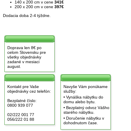
140 x 200 cm v cene
341€
200 x 200 cm v cene
397€
Dodacia doba 2-4 týždne.
Doprava len 8€ po
celom Slovensku pre
všetky objednávky
zadané v mesiaci
august.
Kontakt pre Vaše
Navyše Vám ponúkame
objednávky cez telefón:
služby:
• Vynáška nábytku do
Bezplatné číslo:
domu alebo bytu.
0800 939 077
• Bezplatný odvoz Vášho
starého nábytku.
02/222 001 77
• Doručenie nábytku v
056/222 01 88
dohodnutom čase.