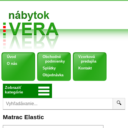
Úvod
Obchodné
Vzorková
podmienky
predajňa
O nás
Splátky
Kontakt
Objednávka
Zobraziť
kategórie
🔍
Matrac Elastic