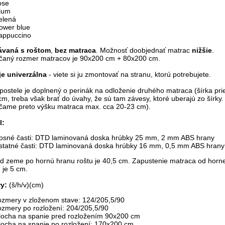
ose
lum
elená
ower blue
appuccino
ávaná s roštom
,
bez matraca
. Možnosť doobjednať matrac
nižšie
.
aný rozmer matracov je 90x200 cm + 80x200 cm.
je univerzálna
- viete si ju zmontovať na stranu, ktorú potrebujete.
postele je doplnený o perinák na odloženie druhého matraca (šírka prie
cm, treba však brať do úvahy, že sú tam závesy, ktoré uberajú zo šírky.
ame preto výšku matraca max. cca 20-23 cm).
l:
osné časti: DTD laminovaná doska hrúbky 25 mm, 2 mm ABS hrany
statné časti: DTD laminovaná doska hrúbky 16 mm, 0,5 mm ABS hrany
d zeme po hornú hranu roštu je 40,5 cm. Zapustenie matraca od horne
 je 5 cm.
ry:
(š/h/v)(cm)
ozmery v zloženom stave: 124/205,5/90
ozmery po rozložení: 204/205,5/90
locha na spanie pred rozložením 90x200 cm
locha na spanie po rozložení: 170x200 cm