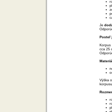
r
p
z
p
c
Je
dod
Odporúč
Posteľ 
Korpus 
cca 25 
Odporúč
Materiá
n
o
Výška o
korpusu
Rozme
r
r
p
p