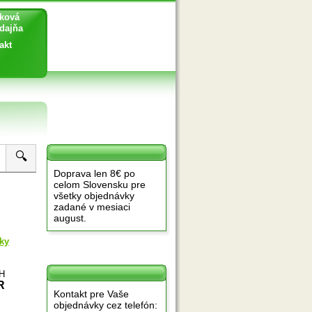
ková
ajňa
akt
🔍
Doprava len 8€ po
celom Slovensku pre
všetky objednávky
zadané v mesiaci
august.
ky
PH
R
Kontakt pre Vaše
objednávky cez telefón: