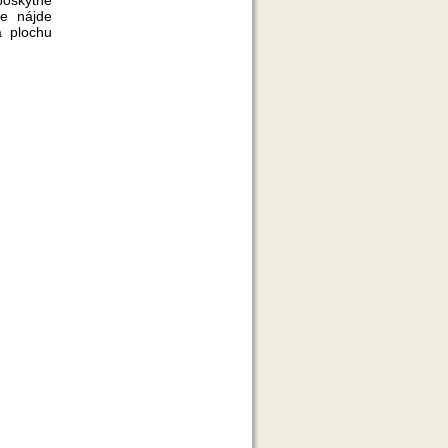
ie nájde
a plochu