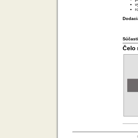
v
r
Dodaci
Súčasti
Čelo 