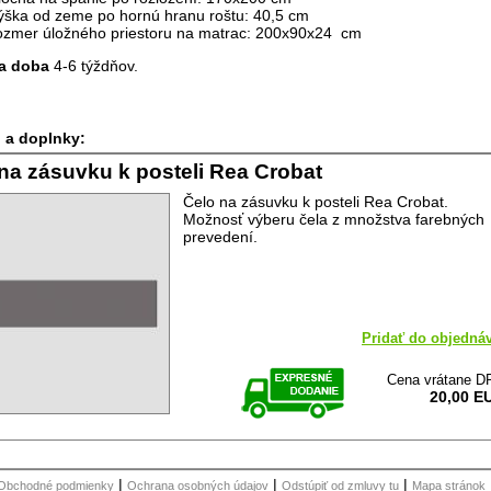
ýška od zeme po hornú hranu roštu: 40,5 cm
ozmer úložného priestoru na matrac: 200x90x24 cm
a doba
4-6 týždňov.
 a doplnky:
na zásuvku k posteli Rea Crobat
Čelo na zásuvku k posteli Rea Crobat.
Možnosť výberu čela z množstva farebných
prevedení.
Pridať do objedná
Cena vrátane D
20,00 E
|
|
|
Obchodné podmienky
Ochrana osobných údajov
Odstúpiť od zmluvy tu
Mapa stránok