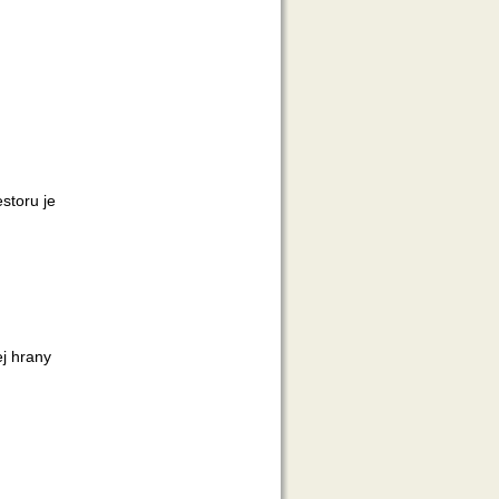
storu je
j hrany