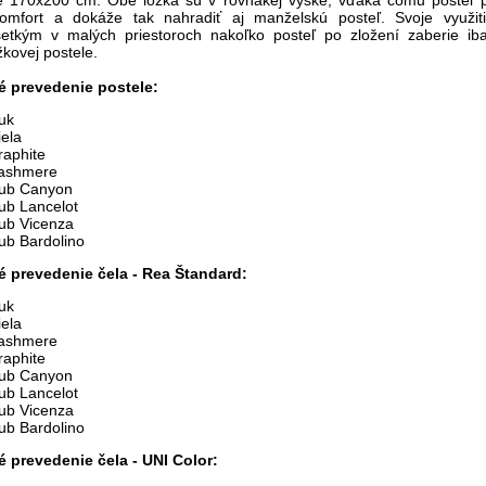
omfort a dokáže tak nahradiť aj manželskú posteľ. Svoje využit
etkým v malých priestoroch nakoľko posteľ po zložení zaberie ib
žkovej postele.
é prevedenie postele:
uk
iela
raphite
ashmere
ub Canyon
ub Lancelot
ub Vicenza
ub Bardolino
 prevedenie čela - Rea Štandard:
uk
iela
ashmere
raphite
ub Canyon
ub Lancelot
ub Vicenza
ub Bardolino
 prevedenie čela - UNI Color: