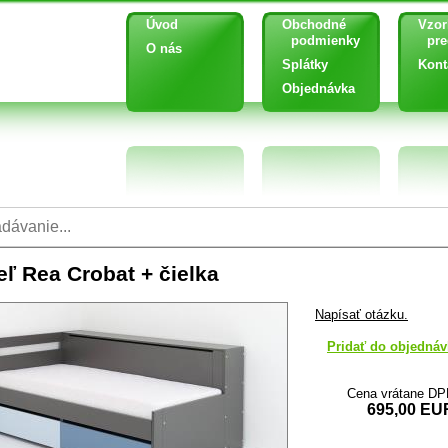
Úvod
Obchodné
Vzor
podmienky
pred
O nás
Splátky
Kont
Objednávka
eľ Rea Crobat + čielka
Napísať otázku.
Pridať do objednáv
Cena vrátane D
695,00 EU