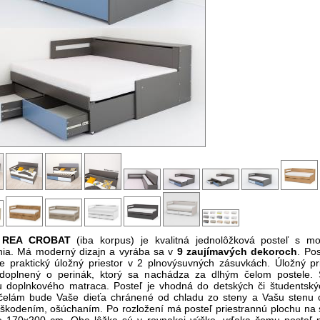
ľ REA CROBAT
(iba korpus) je kvalitná jednolôžková posteľ s m
nia. Má moderný dizajn a vyrába sa v
9 zaujímavých dekoroch
. Po
e praktický úložný priestor v 2 plnovýsuvných zásuvkách. Úložný pri
 doplnený o perinák, ktorý sa nachádza za dlhým čelom postele. 
 doplnkového matraca. Posteľ je vhodná do detských či študentskýc
elám bude Vaše dieťa chránené od chladu zo steny a Vašu stenu 
škodením, ošúchaním. Po rozložení má posteľ priestrannú plochu na 
 170x200 cm. Obe lôžka sú v rovnakej výške, vďaka čomu posteľ 