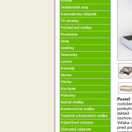
Kreslá
Jedálenské sety
Kancelársky nábytok
TV skrinky
Počítačové stolíky
Predsiene
Stoly
Stoličky
Taburetky
Lavice
Komody
Skrine
Vitríny
Kuchyne
Pohovky
Poste
Nočné stolíky
rozlože
poskytn
Konferenčné stolíky
taktiež
Toaletné a konzolové stolíky
úschovu
Vďaka č
Kúpeľňové zostavy
pred po
Záhradný nábytok
rozmere