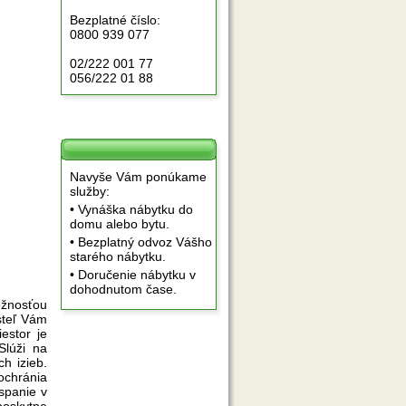
Bezplatné číslo:
0800 939 077
02/222 001 77
056/222 01 88
Navyše Vám ponúkame
služby:
• Vynáška nábytku do
domu alebo bytu.
• Bezplatný odvoz Vášho
starého nábytku.
• Doručenie nábytku v
dohodnutom čase.
ožnosťou
steľ Vám
estor je
Slúži na
h izieb.
ochránia
spanie v
poskytne