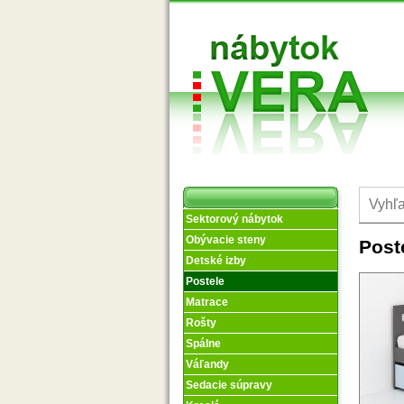
Sektorový nábytok
Obývacie steny
Post
Detské izby
Postele
Matrace
Rošty
Spálne
Váľandy
Sedacie súpravy