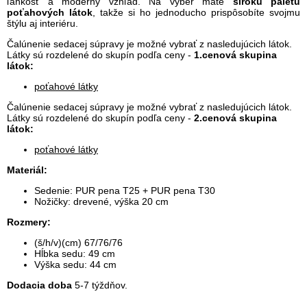
ľahkosť a moderný vzhľad. Na výber máte
širokú paletu
poťahových látok
, takže si ho jednoducho prispôsobíte svojmu
štýlu aj interiéru.
Čalúnenie sedacej súpravy je možné vybrať z nasledujúcich látok.
Látky sú rozdelené do skupín podľa ceny -
1.cenová skupina
látok:
poťahové látky
Čalúnenie sedacej súpravy je možné vybrať z nasledujúcich látok.
Látky sú rozdelené do skupín podľa ceny -
2.cenová skupina
látok:
poťahové látky
Materiál:
Sedenie: PUR pena T25 + PUR pena T30
Nožičky: drevené, výška 20 cm
Rozmery:
(š/h/v)(cm) 67/76/76
Hĺbka sedu: 49 cm
Výška sedu: 44 cm
Dodacia doba
5-7 týždňov.