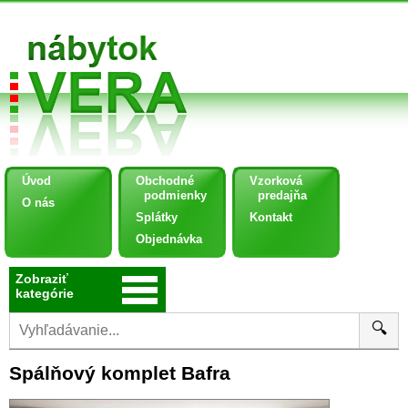
Úvod
Obchodné
Vzorková
podmienky
predajňa
O nás
Splátky
Kontakt
Objednávka
Zobraziť
kategórie
🔍
Spálňový komplet Bafra