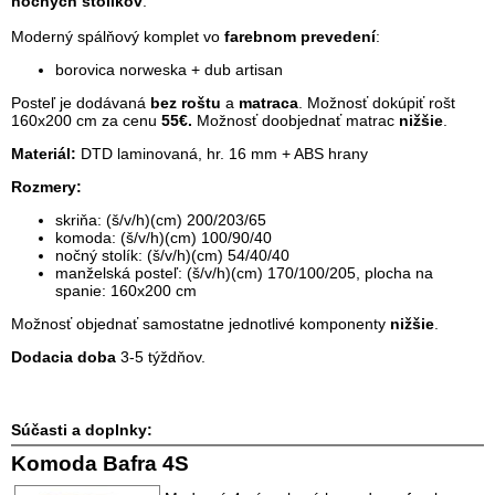
nočných stolíkov
.
Moderný spálňový komplet vo
farebnom prevedení
:
borovica norweska + dub artisan
Posteľ je dodávaná
bez roštu
a
matraca
. Možnosť dokúpiť rošt
160x200 cm za cenu
55€.
Možnosť doobjednať matrac
nižšie
.
Materiál:
DTD laminovaná, hr. 16 mm + ABS hrany
Rozmery:
skriňa: (š/v/h)(cm) 200/203/65
komoda: (š/v/h)(cm) 100/90/40
nočný stolík: (š/v/h)(cm) 54/40/40
manželská posteľ: (š/v/h)(cm) 170/100/205, plocha na
spanie: 160x200 cm
Možnosť objednať samostatne jednotlivé komponenty
nižšie
.
Dodacia doba
3-5 týždňov.
Súčasti a doplnky:
Komoda Bafra 4S