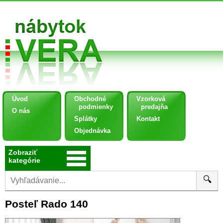
Úvod
Obchodné
Vzorková
podmienky
predajňa
O nás
Splátky
Kontakt
Objednávka
Zobraziť
kategórie
🔍
Posteľ Rado 140