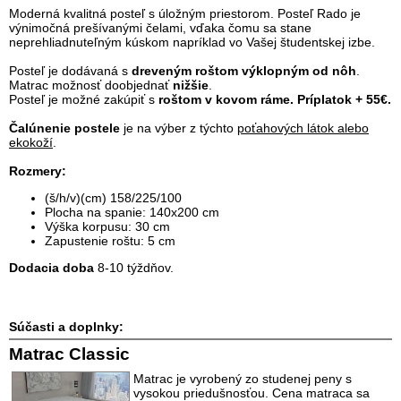
Moderná kvalitná posteľ s úložným priestorom.
Posteľ Rado je
výnimočná prešívanými čelami, vďaka čomu sa stane
neprehliadnuteľným kúskom napríklad vo Vašej študentskej izbe.
Posteľ je dodávaná s
dreveným roštom výklopným od nôh
.
Matrac možnosť doobjednať
nižšie
.
Posteľ je možné zakúpiť s
roštom v kovom ráme. Príplatok + 55€.
Čalúnenie postele
je na výber z týchto
poťahových látok alebo
ekokoží
.
Rozmery:
(š/h/v)(cm) 158/225/100
Plocha na spanie: 140x200 cm
Výška korpusu: 30 cm
Zapustenie roštu: 5 cm
Dodacia doba
8-10 týždňov.
Súčasti a doplnky:
Matrac Classic
Matrac je vyrobený zo studenej peny s
vysokou priedušnosťou. Cena matraca sa