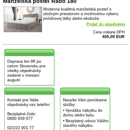
Manželská posteľ Rado 180
Moderná kvalitná manželská posteľ s
úložným priestorom a možnosťou výberu
poťahovej látky alebo ekokože.
Pridať do objednávky
Cena vrátane DPH
405,00 EUR
Doprava len 8€ po
celom Slovensku pre
všetky objednávky
zadané v mesiaci
august.
Kontakt pre Vaše
Navyše Vám ponúkame
objednávky cez telefón:
služby:
• Vynáška nábytku do
Bezplatné číslo:
domu alebo bytu.
0800 939 077
• Bezplatný odvoz Vášho
starého nábytku.
02/222 001 77