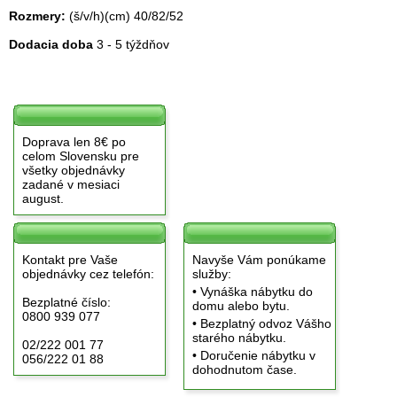
Rozmery:
(š/v/h)(cm) 40/82/52
Dodacia doba
3 - 5 týždňov
Doprava len 8€ po
celom Slovensku pre
všetky objednávky
zadané v mesiaci
august.
Kontakt pre Vaše
Navyše Vám ponúkame
objednávky cez telefón:
služby:
• Vynáška nábytku do
Bezplatné číslo:
domu alebo bytu.
0800 939 077
• Bezplatný odvoz Vášho
starého nábytku.
02/222 001 77
• Doručenie nábytku v
056/222 01 88
dohodnutom čase.