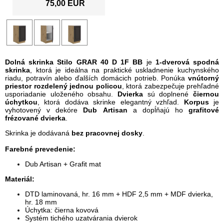
75,00 EUR
Dolná skrinka Stilo GRAR 40 D 1F BB
je
1-dverová spodná
skrinka
, ktorá je ideálna na praktické uskladnenie kuchynského
riadu, potravín alebo ďalších domácich potrieb. Ponúka
vnútorný
priestor rozdelený jednou policou
, ktorá zabezpečuje prehľadné
usporiadanie uloženého obsahu.
Dvierka
sú doplnené
čiernou
úchytkou
, ktorá dodáva skrinke elegantný vzhľad.
Korpus
je
vyhotovený v dekóre
Dub
Artisan
a dopĺňajú ho
grafitové
frézované dvierka
.
Skrinka je dodávaná
bez pracovnej dosky
.
Farebné prevedenie:
Dub Artisan + Grafit mat
Materiál:
DTD laminovaná, hr. 16 mm + HDF 2,5 mm + MDF dvierka,
hr. 18 mm
Úchytka: čierna kovová
Systém tichého uzatvárania dvierok