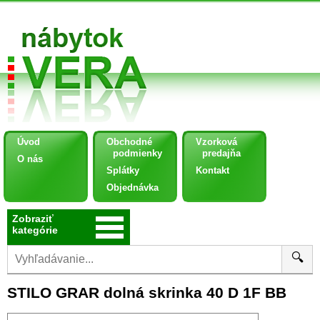
Úvod
Obchodné
Vzorková
podmienky
predajňa
O nás
Splátky
Kontakt
Objednávka
Zobraziť
kategórie
🔍
STILO GRAR dolná skrinka 40 D 1F BB