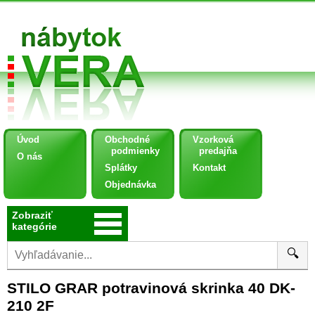
Úvod
Obchodné
Vzorková
podmienky
predajňa
O nás
Splátky
Kontakt
Objednávka
Zobraziť
kategórie
🔍
STILO GRAR potravinová skrinka 40 DK-
210 2F