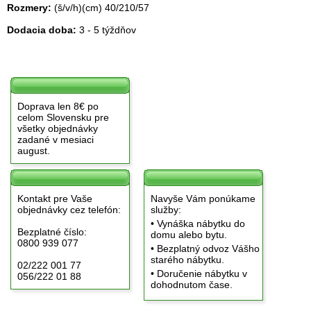
Rozmery:
(š/v/h)(cm) 40/210/57
Dodacia doba:
3 - 5 týždňov
Doprava len 8€ po
celom Slovensku pre
všetky objednávky
zadané v mesiaci
august.
Kontakt pre Vaše
Navyše Vám ponúkame
objednávky cez telefón:
služby:
• Vynáška nábytku do
Bezplatné číslo:
domu alebo bytu.
0800 939 077
• Bezplatný odvoz Vášho
starého nábytku.
02/222 001 77
• Doručenie nábytku v
056/222 01 88
dohodnutom čase.