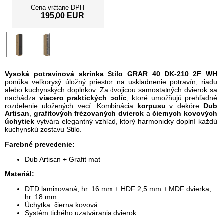
Cena vrátane DPH
195,00 EUR
Vysoká potravinová skrinka Stilo GRAR 40 DK-210 2F WH
ponúka veľkorysý úložný priestor na uskladnenie potravín, riadu
alebo kuchynských doplnkov. Za dvojicou samostatných dvierok sa
nachádza
viacero praktických políc
, ktoré umožňujú prehľadné
rozdelenie uložených vecí. Kombinácia
korpusu
v dekóre
Dub
Artisan
,
grafitových frézovaných dvierok
a
čiernych kovových
úchytiek
vytvára elegantný vzhľad, ktorý harmonicky doplní každú
kuchynskú zostavu Stilo.
Farebné prevedenie:
Dub Artisan + Grafit mat
Materiál:
DTD laminovaná, hr. 16 mm + HDF 2,5 mm + MDF dvierka,
hr. 18 mm
Úchytka: čierna kovová
Systém tichého uzatvárania dvierok