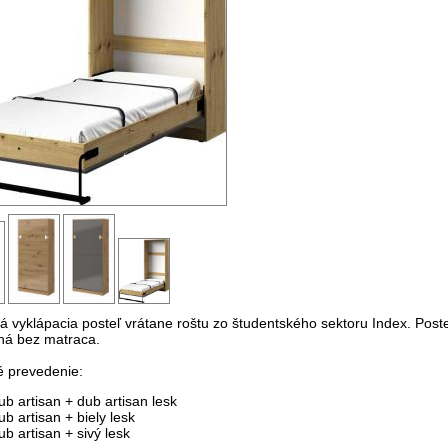
ká vyklápacia posteľ vrátane roštu zo študentského sektoru Index. Poste
á bez matraca.
 prevedenie:
ub artisan + dub artisan
lesk
ub artisan + biely lesk
ub artisan + sivý lesk