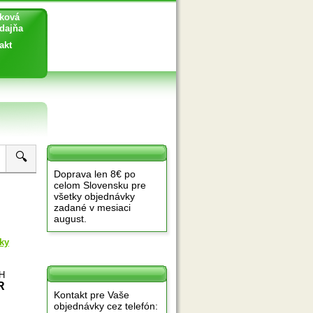
ková
ajňa
akt
🔍
Doprava len 8€ po
celom Slovensku pre
všetky objednávky
zadané v mesiaci
august.
ky
PH
R
Kontakt pre Vaše
objednávky cez telefón: