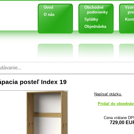
Úvod
Obchodné
Vzor
podmienky
pred
O nás
Splátky
Kont
Objednávka
ápacia posteľ Index 19
Napísať otázku.
Pridať do objednáv
Cena vrátane D
729,00 EU