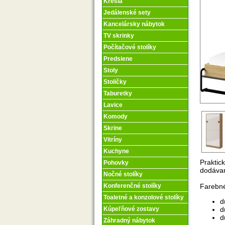
Kreslá
Jedálenské sety
Kancelársky nábytok
TV skrinky
Počítačové stolíky
Predsiene
Stoly
Stoličky
Taburetky
Lavice
Komody
Skrine
Vitríny
Kuchyne
Praktic
Pohovky
dodávan
Nočné stolíky
Farebné
Konferenčné stolíky
Toaletné a konzolové stolíky
d
d
Kúpeľňové zostavy
d
Záhradný nábytok