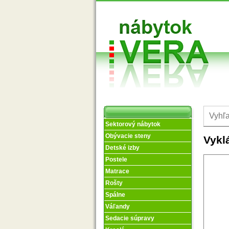
Sektorový nábytok
Obývacie steny
Vykl
Detské izby
Postele
Matrace
Rošty
Spálne
Váľandy
Sedacie súpravy