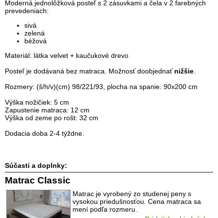
Moderná jednolôžková posteľ s 2 zásuvkami a čela v 2 farebných
prevedeniach:
sivá
zelená
béžová
Materiál: látka velvet + kaučukové drevo
Posteľ je dodávaná bez matraca. Možnosť doobjednať
nižšie
.
Rozmery: (š/h/v)(cm) 98/221/93, plocha na spanie: 90x200 cm
Výška nožičiek: 5 cm
Zapustenie matraca: 12 cm
Výška od zeme po rošt: 32 cm
Dodacia doba 2-4 týždne.
Súčasti a doplnky:
Matrac Classic
Matrac je vyrobený zo studenej peny s
vysokou priedušnosťou. Cena matraca sa
mení podľa rozmeru.