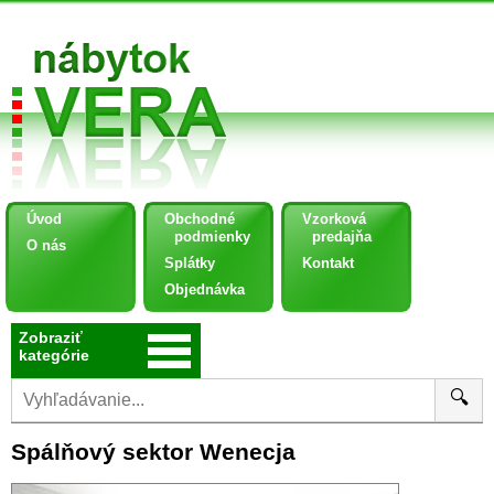
Úvod
Obchodné
Vzorková
podmienky
predajňa
O nás
Splátky
Kontakt
Objednávka
Zobraziť
kategórie
🔍
Spálňový sektor Wenecja