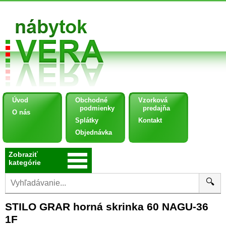
Úvod
Obchodné
Vzorková
podmienky
predajňa
O nás
Splátky
Kontakt
Objednávka
Zobraziť
kategórie
🔍
STILO GRAR horná skrinka 60 NAGU-36
1F