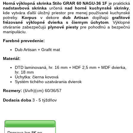
Horná výklopná skrinka Stilo GRAR 60 NAGU-36 1F
je praktická
nadstavbová skrinka
určená
nad horné kuchynské skrinky
,
kde vytvára ďalší úložný priestor pre menej používané kuchynské
potreby.
Korpus
v dekore
dub Artisan
dopĺňajú
grafitové
frézované výklopné dvierka s čiernym
úchytom
. Výklopné
otváranie zabezpečujú
plynové piesty
pre pohodlnú a bezpečnú
manipuláciu.
Farebné prevedenie:
Dub Artisan + Grafit mat
Materiál:
DTD laminovaná, hr. 16 mm + HDF 2,5 mm + MDF dvierka,
hr. 18 mm
Úchytka: čierna kovová
Systém tichého uzatvárania dvierok
Rozmery:
(š/v/h)(cm) 60/36/57
Dodacia doba
3 - 5 týždňov
Doprava len 8€ po