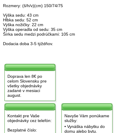
Rozmery: (š/h/v)(cm) 150/74/75
Výška sedu: 43 cm
Hĺbka sedu: 52 cm
Výška nožičky: 22 cm
Výška operadla od sedu: 35 cm
Šírka sedu medzi podrúčkami: 105 cm
Dodacia doba 3-5 týždňov.
Doprava len 8€ po
celom Slovensku pre
všetky objednávky
zadané v mesiaci
august.
Kontakt pre Vaše
Navyše Vám ponúkame
objednávky cez telefón:
služby:
• Vynáška nábytku do
Bezplatné číslo:
domu alebo bytu.