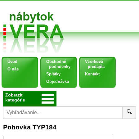
Úvod
Obchodné
Vzorková
podmienky
predajňa
O nás
Splátky
Kontakt
Objednávka
Zobraziť
kategórie
🔍
Pohovka TYP184