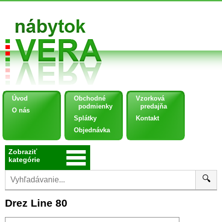
Úvod
Obchodné
Vzorková
podmienky
predajňa
O nás
Splátky
Kontakt
Objednávka
Zobraziť
kategórie
🔍
Drez Line 80