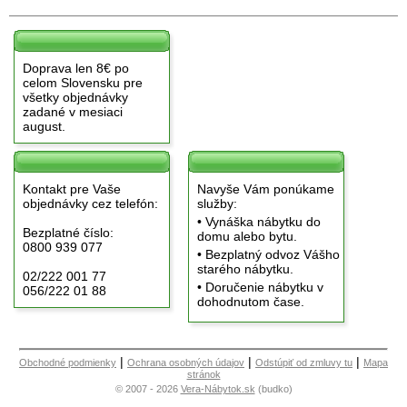
Doprava len 8€ po
celom Slovensku pre
všetky objednávky
zadané v mesiaci
august.
Kontakt pre Vaše
Navyše Vám ponúkame
objednávky cez telefón:
služby:
• Vynáška nábytku do
Bezplatné číslo:
domu alebo bytu.
0800 939 077
• Bezplatný odvoz Vášho
starého nábytku.
02/222 001 77
• Doručenie nábytku v
056/222 01 88
dohodnutom čase.
|
|
|
Obchodné podmienky
Ochrana osobných údajov
Odstúpiť od zmluvy tu
Mapa
stránok
© 2007 - 2026
Vera-Nábytok.sk
(budko)