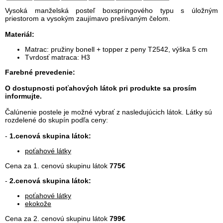
Vysoká manželská posteľ boxspringového typu s úložným
priestorom a vysokým zaujímavo prešívaným čelom.
Materiál:
Matrac: pružiny bonell + topper z peny T2542, výška 5 cm
Tvrdosť matraca: H3
Farebné prevedenie:
O dostupnosti poťahových látok pri produkte sa prosím
informujte.
Čalúnenie postele je možné vybrať z nasledujúcich látok. Látky sú
rozdelené do skupín podľa ceny:
-
1.cenová skupina látok:
poťahové látky
Cena za 1. cenovú skupinu látok
775
€
-
2.cenová skupina látok:
poťahové látky
ekokože
Cena za 2. cenovú skupinu látok
799€