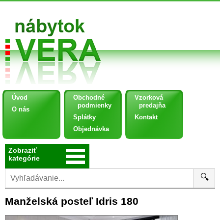
Úvod
Obchodné
Vzorková
podmienky
predajňa
O nás
Splátky
Kontakt
Objednávka
Zobraziť
kategórie
🔍
Manželská posteľ Idris 180