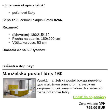
-
3.cenová skupina látok:
poťahové látky
Cena za 3. cenovú skupinu látok
825
€
Rozmery:
(š/h/v)(cm) 180/215/112
Plocha na spanie: 180x200 cm
Výška korpusu: 53 cm
Dodacia doba
5-7 týždňov.
Súčasti a doplnky:
Manželská posteľ Idris 160
Vysoká manželská posteľ boxspringového
typu s úložným priestorom a vysokým
zaujímavo prešívaným čelom. Na výber sú
rôzne poťahové látky.
Pridať do objednávky
Cena vrátane DPH
755,00 EUR