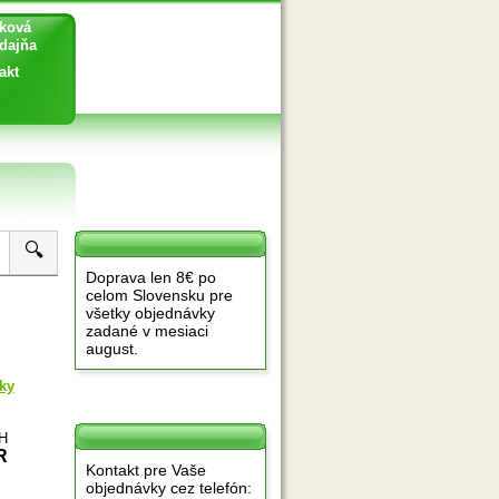
ková
ajňa
akt
🔍
Doprava len 8€ po
celom Slovensku pre
všetky objednávky
zadané v mesiaci
august.
ky
PH
R
Kontakt pre Vaše
objednávky cez telefón: