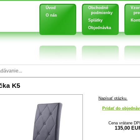
Úvod
Obchodné
Vzor
podmienky
pred
O nás
Splátky
Kont
Objednávka
ička K5
Napísať otázku.
Pridať do objednáv
Cena vrátane D
135,00 EU