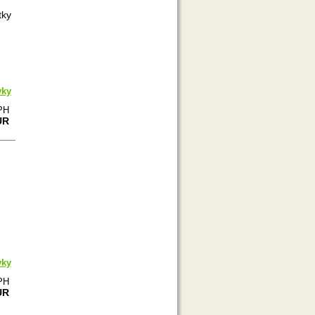
tky
vky
PH
UR
vky
PH
UR