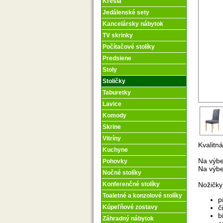
Kreslá
Jedálenské sety
Kancelársky nábytok
TV skrinky
Počítačové stolíky
Predsiene
Stoly
Stoličky
Taburetky
Lavice
Komody
Skrine
Vitríny
Kvalitn
Kuchyne
Na výbe
Pohovky
Na výbe
Nočné stolíky
Nožičky
Konferenčné stolíky
Toaletné a konzolové stolíky
p
č
Kúpeľňové zostavy
b
Záhradný nábytok