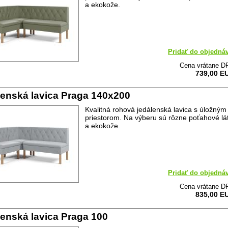
a ekokože.
Pridať do objedná
Cena vrátane D
739,00 E
enská lavica Praga 140x200
Kvalitná rohová jedálenská lavica s úložným
priestorom. Na výberu sú rôzne poťahové lá
a ekokože.
Pridať do objedná
Cena vrátane D
835,00 E
enská lavica Praga 100