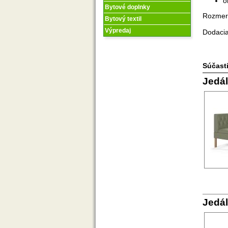
o
Bytové doplnky
Rozmery
Bytový textil
Výpredaj
Dodacia
Súčasti
Jedál
Jedál