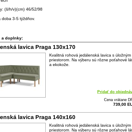
rech
: (š/h/v)(cm) 46/52/98
 doba 3-5 týždňov.
 a doplnky:
enská lavica Praga 130x170
Kvalitná rohová jedálenská lavica s úložným
priestorom. Na výberu sú rôzne poťahové lá
a ekokože.
Pridať do objedná
Cena vrátane D
739,00 E
enská lavica Praga 140x160
Kvalitná rohová jedálenská lavica s úložným
priestorom. Na výberu sú rôzne poťahové lá