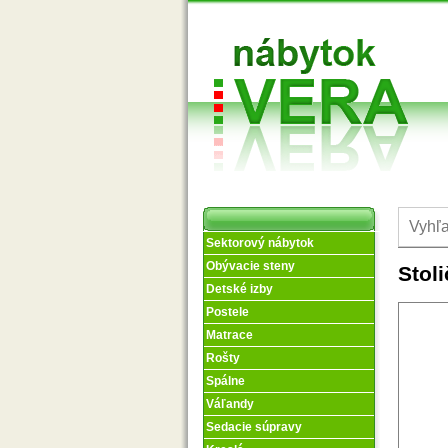
Sektorový nábytok
Obývacie steny
Stol
Detské izby
Postele
Matrace
Rošty
Spálne
Váľandy
Sedacie súpravy