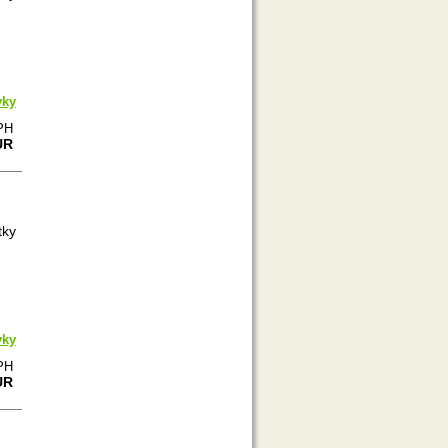
vky
PH
UR
tky
vky
PH
UR