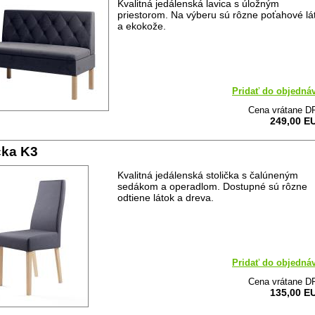
Kvalitná jedálenská lavica s úložným
priestorom. Na výberu sú rôzne poťahové lá
a ekokože.
Pridať do objedná
Cena vrátane D
249,00 E
čka K3
Kvalitná jedálenská stolička s čalúneným
sedákom a operadlom. Dostupné sú rôzne
odtiene látok a dreva.
Pridať do objedná
Cena vrátane D
135,00 E