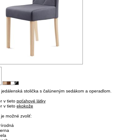
á jedálenská stolička s čalúneným sedákom a operadlom.
r v tieto
poťahové látky
r v tieto
ekokože
 je možné zvoliť:
rírodná
ierna
iela