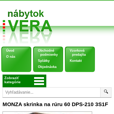
Úvod
Obchodné
Vzorková
podmienky
predajňa
O nás
Splátky
Kontakt
Objednávka
Zobraziť
kategórie
🔍
MONZA skrinka na rúru 60 DPS-210 3S1F