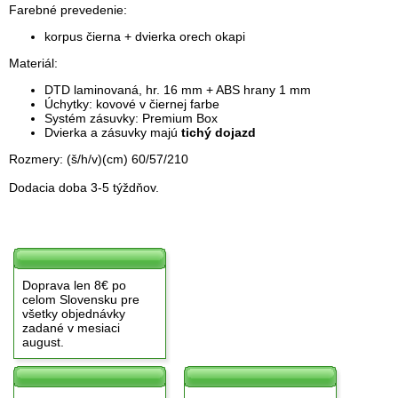
Farebné prevedenie:
korpus čierna + dvierka orech okapi
Materiál:
DTD laminovaná, hr. 16 mm + ABS hrany 1 mm
Úchytky: kovové v čiernej farbe
Systém zásuvky: Premium Box
Dvierka a zásuvky majú
tichý dojazd
Rozmery: (š/h/v)(cm) 60/57/210
Dodacia doba 3-5 týždňov.
Doprava len 8€ po
celom Slovensku pre
všetky objednávky
zadané v mesiaci
august.