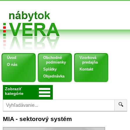
Úvod
Obchodné
Vzorková
podmienky
predajňa
O nás
Splátky
Kontakt
Objednávka
Zobraziť
kategórie
🔍
MIA - sektorový systém