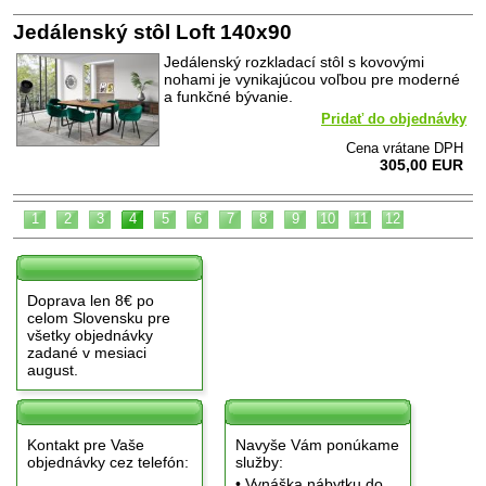
Jedálenský stôl Loft 140x90
Jedálenský rozkladací stôl s kovovými
nohami je vynikajúcou voľbou pre moderné
a funkčné bývanie.
Pridať do objednávky
Cena vrátane DPH
305,00 EUR
1
2
3
4
5
6
7
8
9
10
11
12
Doprava len 8€ po
celom Slovensku pre
všetky objednávky
zadané v mesiaci
august.
Kontakt pre Vaše
Navyše Vám ponúkame
objednávky cez telefón:
služby:
• Vynáška nábytku do