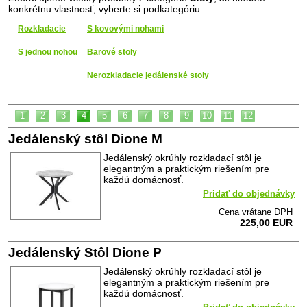
konkrétnu vlastnosť, vyberte si podkategóriu:
Rozkladacie
S kovovými nohami
S jednou nohou
Barové stoly
Nerozkladacie jedálenské stoly
1
2
3
4
5
6
7
8
9
10
11
12
Jedálenský stôl Dione M
Jedálenský okrúhly rozkladací stôl je
elegantným a praktickým riešením pre
každú domácnosť.
Pridať do objednávky
Cena vrátane DPH
225,00 EUR
Jedálenský Stôl Dione P
Jedálenský okrúhly rozkladací stôl je
elegantným a praktickým riešením pre
každú domácnosť.