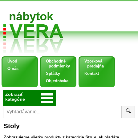
Úvod
Obchodné
Vzorková
podmienky
predajňa
O nás
Splátky
Kontakt
Objednávka
Zobraziť
kategórie
🔍
Stoly
Zobrazujeme všetky produkty z kategórie
Stoly
, ak hľadáte