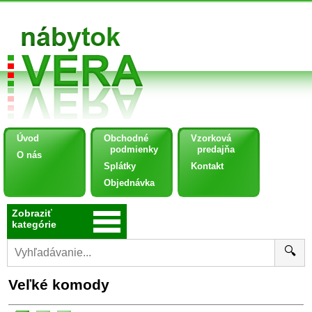
Úvod
Obchodné
Vzorková
podmienky
predajňa
O nás
Splátky
Kontakt
Objednávka
Zobraziť
kategórie
🔍
Veľké komody