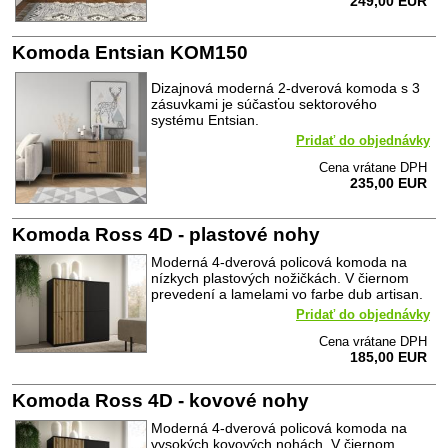
249,00 EUR
Komoda Entsian KOM150
Dizajnová moderná 2-dverová komoda s 3
zásuvkami je súčasťou sektorového
systému Entsian.
Pridať do objednávky
Cena vrátane DPH
235,00 EUR
Komoda Ross 4D - plastové nohy
Moderná 4-dverová policová komoda na
nízkych plastových nožičkách. V čiernom
prevedení a lamelami vo farbe dub artisan.
Pridať do objednávky
Cena vrátane DPH
185,00 EUR
Komoda Ross 4D - kovové nohy
Moderná 4-dverová policová komoda na
vysokých kovových nohách. V čiernom