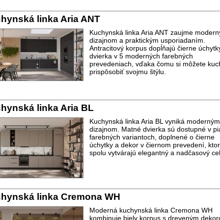
hynská linka Aria ANT
Kuchynská linka Aria ANT zaujme moder
dizajnom a praktickým usporiadaním.
Antracitový korpus dopĺňajú čierne úchytk
dvierka v 5 moderných farebných
prevedeniach, vďaka čomu si môžete kuc
prispôsobiť svojmu štýlu.
hynská linka Aria BL
Kuchynská linka Aria BL vyniká moderným
dizajnom. Matné dvierka sú dostupné v pi
farebných variantoch, doplnené o čierne
úchytky a dekor v čiernom prevedení, kto
spolu vytvárajú elegantný a nadčasový ce
hynská linka Cremona WH
Moderná kuchynská linka Cremona WH
kombinuje biely korpus s dreveným deko