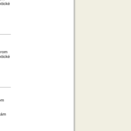
ktické
orom
ktické
om
čkám