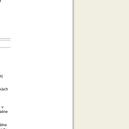
t
ej
nkách
 v
tatne
álne