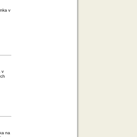
inka v
 v
ých
ka na