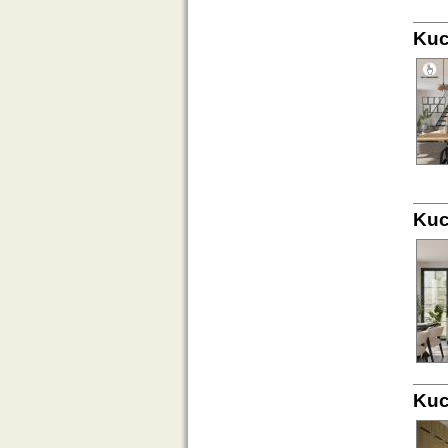
Kuc
Kuc
Kuc