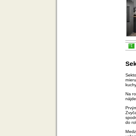
1
Sek
Sekto
mieru
kuch
Na ro
nájde
Prvým
Zvyča
spodn
do ro
Medzi