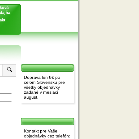
ková
ajňa
akt
🔍
Doprava len 8€ po
celom Slovensku pre
všetky objednávky
zadané v mesiaci
august.
Kontakt pre Vaše
objednávky cez telefón: