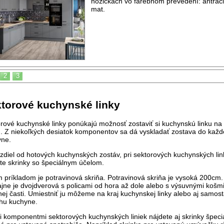
nožičkách vo farebnom prevedení: antraci
mat.
2
3
torové kuchynské linky
rové kuchynské linky ponúkajú možnosť zostaviť si kuchynskú linku na
. Z niekoľkých desiatok komponentov sa dá vyskladať zostava do každ
yne.
zdiel od hotových kuchynských zostáv, pri sektorových kuchynských li
te skrinky so špeciálnym účelom.
 príkladom je potravinová skriňa. Potravinová skriňa je vysoká 200cm.
jne je dvojdverová s policami od hora až dole alebo s výsuvnými košmi
ej časti. Umiestniť ju môžeme na kraj kuchynskej linky alebo aj samos
hu kuchyne.
 komponentmi sektorových kuchynských liniek nájdete aj skrinky špeci