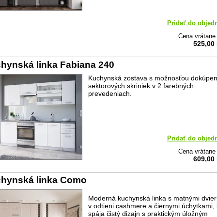
Pridať do objed
Cena vrátan
525,00
hynská linka Fabiana 240
Kuchynská zostava s možnosťou dokúpen
sektorových skriniek v 2 farebných
prevedeniach.
Pridať do objed
Cena vrátan
609,00
hynská linka Como
Moderná kuchynská linka s matnými dvie
v odtieni cashmere a čiernymi úchytkami, 
spája čistý dizajn s praktickým úložným