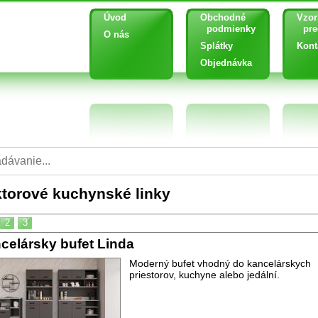
Úvod
Obchodné
Vzor
podmienky
pred
O nás
Splátky
Kont
Objednávka
torové kuchynské linky
2
3
celársky bufet Linda
Moderný bufet vhodný do kancelárskych
priestorov, kuchyne alebo jedální.