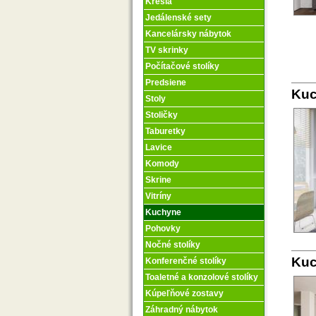
Kreslá
Jedálenské sety
Kancelársky nábytok
TV skrinky
Počítačové stolíky
Predsiene
Kuc
Stoly
Stoličky
Taburetky
Lavice
Komody
Skrine
Vitríny
Kuchyne
Pohovky
Nočné stolíky
Kuc
Konferenčné stolíky
Toaletné a konzolové stolíky
Kúpeľňové zostavy
Záhradný nábytok