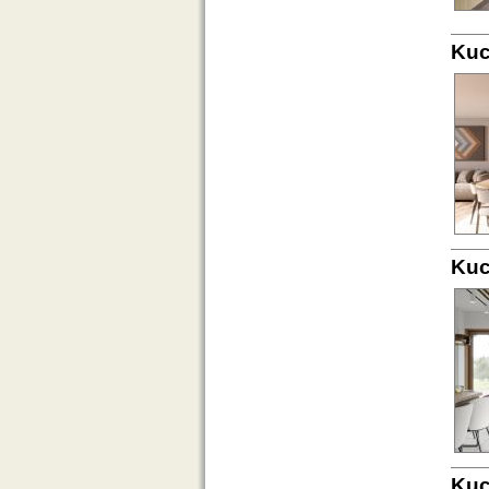
Kuc
Kuc
Kuc