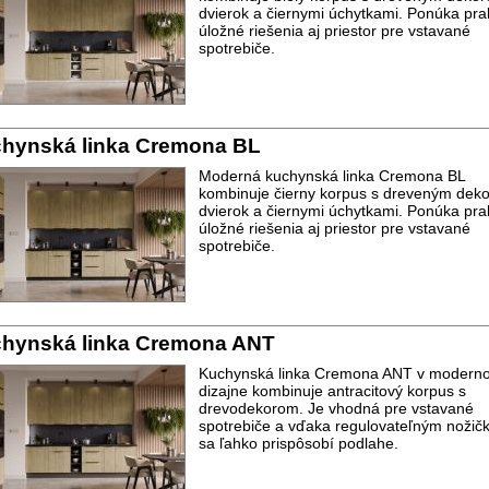
dvierok a čiernymi úchytkami. Ponúka pra
úložné riešenia aj priestor pre vstavané
spotrebiče.
hynská linka Cremona BL
Moderná kuchynská linka Cremona BL
kombinuje čierny korpus s dreveným dek
dvierok a čiernymi úchytkami. Ponúka pra
úložné riešenia aj priestor pre vstavané
spotrebiče.
hynská linka Cremona ANT
Kuchynská linka Cremona ANT v modern
dizajne kombinuje antracitový korpus s
drevodekorom. Je vhodná pre vstavané
spotrebiče a vďaka regulovateľným noži
sa ľahko prispôsobí podlahe.