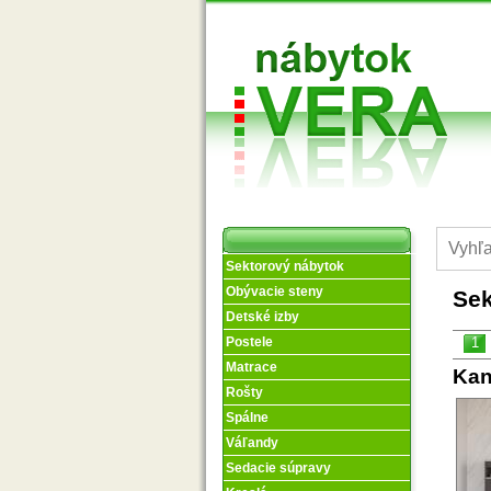
Sektorový nábytok
Obývacie steny
Sek
Detské izby
1
Postele
Matrace
Kan
Rošty
Spálne
Váľandy
Sedacie súpravy