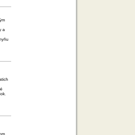
ným
y a
hyňu
atich
ré
lok.
rom