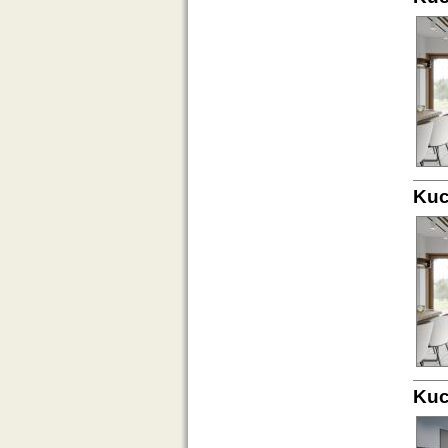
Kuc
Kuc