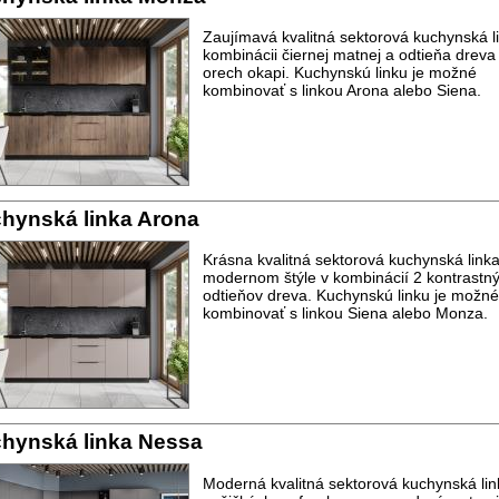
Zaujímavá kvalitná sektorová kuchynská l
kombinácii čiernej matnej a odtieňa dreva
orech okapi. Kuchynskú linku je možné
kombinovať s linkou Arona alebo Siena.
hynská linka Arona
Krásna kvalitná sektorová kuchynská linka
modernom štýle v kombinácií 2 kontrastn
odtieňov dreva. Kuchynskú linku je možné
kombinovať s linkou Siena alebo Monza.
hynská linka Nessa
Moderná kvalitná sektorová kuchynská lin