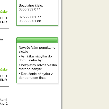
Bezplatné číslo:
0800 939 077
návky
02/222 001 77
e DPH
056/222 01 88
 EUR
ia
Navyše Vám ponúkame
služby:
• Vynáška nábytku do
domu alebo bytu.
• Bezplatný odvoz Vášho
starého nábytku.
návky
• Doručenie nábytku v
e DPH
dohodnutom čase.
 EUR
rkami
ktorá