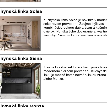
hynská linka Solea
Kuchynská linka Solea je novinka v mod
sektorovom prevedení. Zaujme štýlovou
kombináciou dekoru dub artisan a kašmír
dvierok. Ponúka tiché dovieranie a kvalitn
zásuvky Premium Box s vysokou nosnosť
hynská linka Siena
Krásna kvalitná sektorová kuchynská linka
modernom čiernom prevedení. Kuchynsk
linku je možné kombinovať s linkou Arona
alebo Monza.
hynská linka Monza