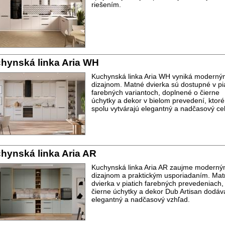
riešením.
hynská linka Aria WH
Kuchynská linka Aria WH vyniká moderný
dizajnom. Matné dvierka sú dostupné v pi
farebných variantoch, doplnené o čierne
úchytky a dekor v bielom prevedení, ktoré
spolu vytvárajú elegantný a nadčasový ce
hynská linka Aria AR
Kuchynská linka Aria AR zaujme modern
dizajnom a praktickým usporiadaním. Ma
dvierka v piatich farebných prevedeniach,
čierne úchytky a dekor Dub Artisan dodáv
elegantný a nadčasový vzhľad.