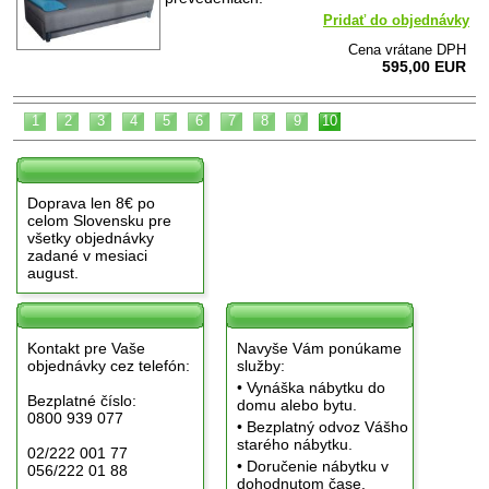
Pridať do objednávky
Cena vrátane DPH
595,00 EUR
1
2
3
4
5
6
7
8
9
10
Doprava len 8€ po
celom Slovensku pre
všetky objednávky
zadané v mesiaci
august.
Kontakt pre Vaše
Navyše Vám ponúkame
objednávky cez telefón:
služby:
• Vynáška nábytku do
Bezplatné číslo:
domu alebo bytu.
0800 939 077
• Bezplatný odvoz Vášho
starého nábytku.
02/222 001 77
• Doručenie nábytku v
056/222 01 88
dohodnutom čase.