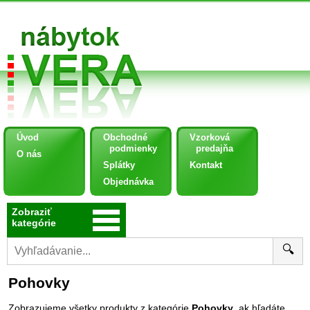
Úvod
Obchodné
Vzorková
podmienky
predajňa
O nás
Splátky
Kontakt
Objednávka
Zobraziť
kategórie
🔍
Pohovky
Zobrazujeme všetky produkty z kategórie
Pohovky
, ak hľadáte