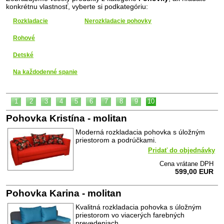
konkrétnu vlastnosť, vyberte si podkategóriu:
Rozkladacie
Nerozkladacie pohovky
Rohové
Detské
Na každodenné spanie
1
2
3
4
5
6
7
8
9
10
Pohovka Kristína - molitan
Moderná rozkladacia pohovka s úložným
priestorom a podrúčkami.
Pridať do objednávky
Cena vrátane DPH
599,00 EUR
Pohovka Karina - molitan
Kvalitná rozkladacia pohovka s úložným
priestorom vo viacerých farebných
prevedeniach.