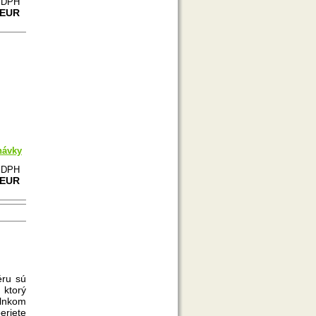
e DPH
 EUR
návky
e DPH
 EUR
éru sú
 ktorý
lnkom
eriete