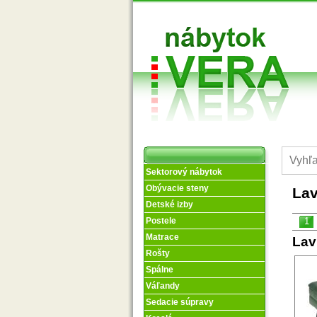
Sektorový nábytok
Obývacie steny
Lav
Detské izby
1
Postele
Matrace
Lav
Rošty
Spálne
Váľandy
Sedacie súpravy