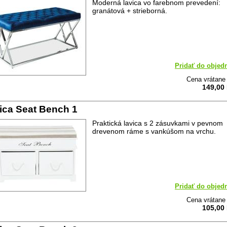
Moderná lavica vo farebnom prevedení:
granátová + strieborná.
Pridať do objed
Cena vrátan
149,00
ica Seat Bench 1
Praktická lavica s 2 zásuvkami v pevnom
drevenom ráme s vankúšom na vrchu.
Pridať do objed
Cena vrátan
105,00