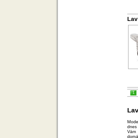
Lav
1
Lav
Moder
dnes 
Vám 
domác