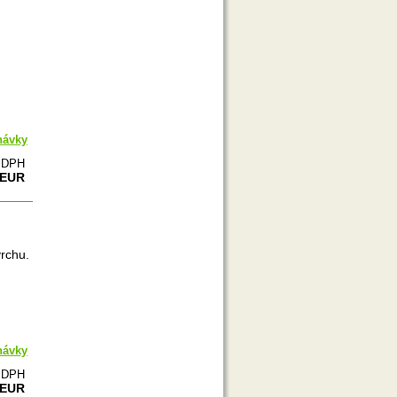
návky
e DPH
 EUR
rchu.
návky
e DPH
 EUR