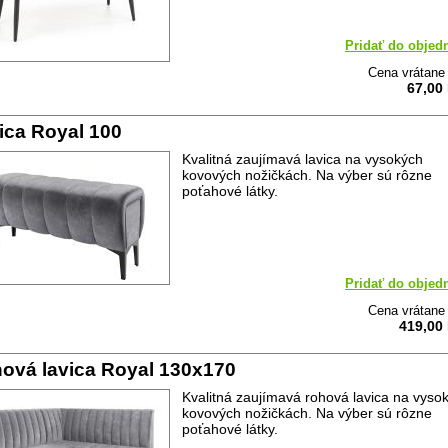
Pridať do objed
Cena vrátan
67,00
ica Royal 100
Kvalitná zaujímavá lavica na vysokých
kovových nožičkách. Na výber sú rôzne
poťahové látky.
Pridať do objed
Cena vrátan
419,00
ová lavica Royal 130x170
Kvalitná zaujímavá rohová lavica na vyso
kovových nožičkách. Na výber sú rôzne
poťahové látky.