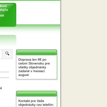
ková
ajňa
akt
🔍
Doprava len 8€ po
celom Slovensku pre
všetky objednávky
zadané v mesiaci
august.
 4
Kontakt pre Vaše
objednávky cez telefón: