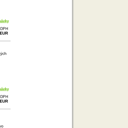
návky
e DPH
 EUR
kých
návky
e DPH
 EUR
vo