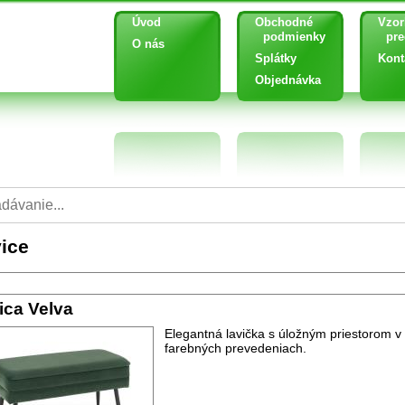
Úvod
Obchodné
Vzor
podmienky
pred
O nás
Splátky
Kont
Objednávka
ice
ica Velva
Elegantná lavička s úložným priestorom v
farebných prevedeniach.