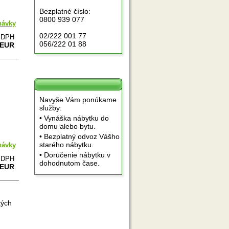
Bezplatné číslo:
0800 939 077
návky
02/222 001 77
e DPH
056/222 01 88
 EUR
Navyše Vám ponúkame
služby:
• Vynáška nábytku do
domu alebo bytu.
• Bezplatný odvoz Vášho
starého nábytku.
návky
• Doručenie nábytku v
e DPH
dohodnutom čase.
 EUR
kých