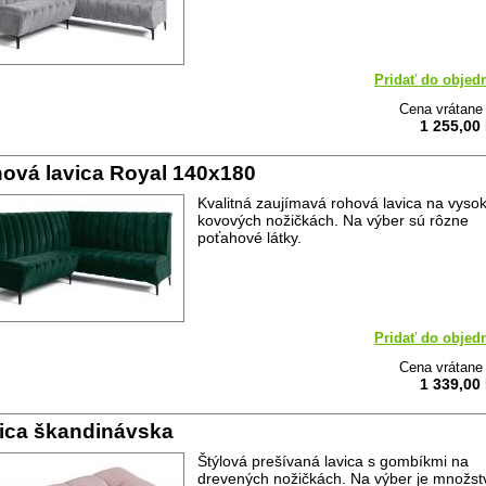
Pridať do objed
Cena vrátan
1 255,00
ová lavica Royal 140x180
Kvalitná zaujímavá rohová lavica na vyso
kovových nožičkách. Na výber sú rôzne
poťahové látky.
Pridať do objed
Cena vrátan
1 339,00
ica škandinávska
Štýlová prešívaná lavica s gombíkmi na
drevených nožičkách. Na výber je množst