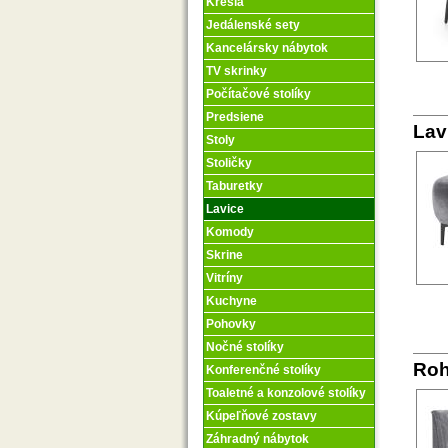
Kreslá
Jedálenské sety
Kancelársky nábytok
TV skrinky
Počítačové stolíky
Predsiene
Lav
Stoly
Stoličky
Taburetky
Lavice
Komody
Skrine
Vitríny
Kuchyne
Pohovky
Nočné stolíky
Roh
Konferenčné stolíky
Toaletné a konzolové stolíky
Kúpeľňové zostavy
Záhradný nábytok