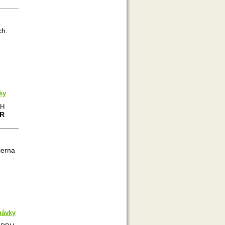
ch.
ky
PH
UR
ierna
návky