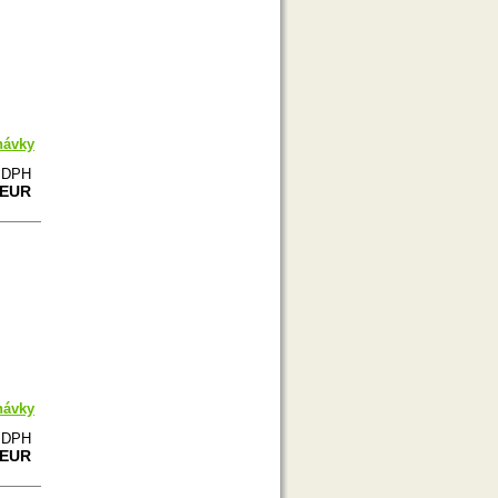
návky
e DPH
 EUR
návky
e DPH
 EUR