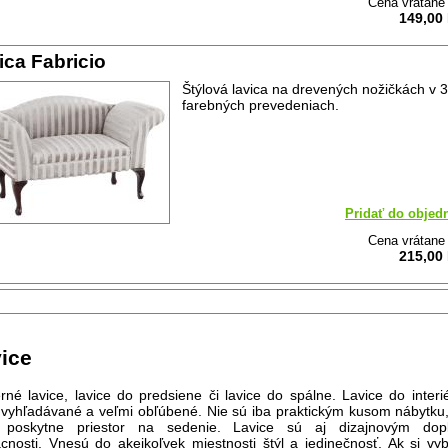
Cena vrátan
149,00
ica Fabricio
Štýlová lavica na drevených nožičkách v 3
farebných prevedeniach.
Pridať do objed
Cena vrátan
215,00
ice
né lavice, lavice do predsiene či lavice do spálne. Lavice do interi
vyhľadávané a veľmi obľúbené. Nie sú iba praktickým kusom nábytku,
poskytne priestor na sedenie. Lavice sú aj dizajnovým dop
nosti. Vnesú do akejkoľvek miestnosti štýl a jedinečnosť. Ak si vyb