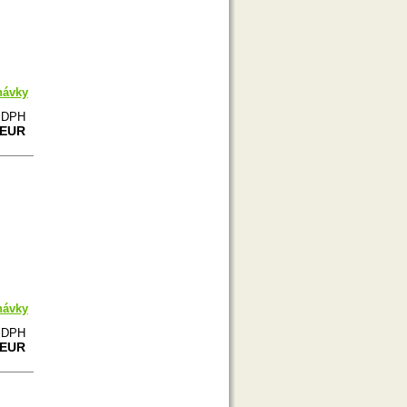
návky
e DPH
 EUR
návky
e DPH
 EUR