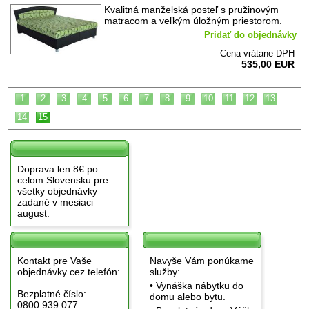
Kvalitná manželská posteľ s pružinovým
matracom a veľkým úložným priestorom.
Pridať do objednávky
Cena vrátane DPH
535,00 EUR
1
2
3
4
5
6
7
8
9
10
11
12
13
14
15
Doprava len 8€ po
celom Slovensku pre
všetky objednávky
zadané v mesiaci
august.
Kontakt pre Vaše
Navyše Vám ponúkame
objednávky cez telefón:
služby:
• Vynáška nábytku do
Bezplatné číslo:
domu alebo bytu.
0800 939 077