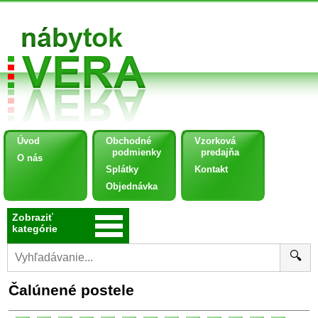
Úvod
Obchodné
Vzorková
podmienky
predajňa
O nás
Splátky
Kontakt
Objednávka
Zobraziť
kategórie
🔍
Čalúnené postele