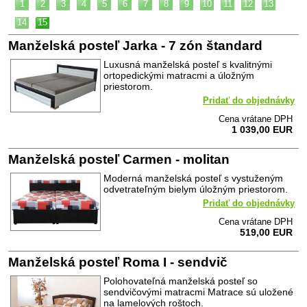
1
2
3
4
5
6
7
8
9
10
11
12
13
14
15
Manželská posteľ Jarka - 7 zón štandard
Luxusná manželská posteľ s kvalitnými
ortopedickými matracmi a úložným
priestorom.
Pridať do objednávky
Cena vrátane DPH
1 039,00 EUR
Manželská posteľ Carmen - molitan
Moderná manželská posteľ s vystuženým
odvetrateľným bielym úložným priestorom.
Pridať do objednávky
Cena vrátane DPH
519,00 EUR
Manželská posteľ Roma I - sendvič
Polohovateľná manželská posteľ so
sendvičovými matracmi Matrace sú uložené
na lamelových roštoch.