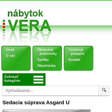
Úvod
Obchodné
Vzorková
podmienky
predajňa
O nás
Splátky
Kontakt
Objednávka
Zobraziť
kategórie
🔍
Sedacia súprava Asgard U