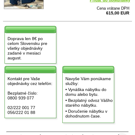
Pridať do objednávky
Cena vrátane DPH
615,00 EUR
Doprava len 8€ po
celom Slovensku pre
všetky objednávky
zadané v mesiaci
august.
Kontakt pre Vaše
Navyše Vám ponúkame
objednávky cez telefón:
služby:
• Vynáška nábytku do
Bezplatné číslo:
domu alebo bytu.
0800 939 077
• Bezplatný odvoz Vášho
starého nábytku.
02/222 001 77
• Doručenie nábytku v
056/222 01 88
dohodnutom čase.