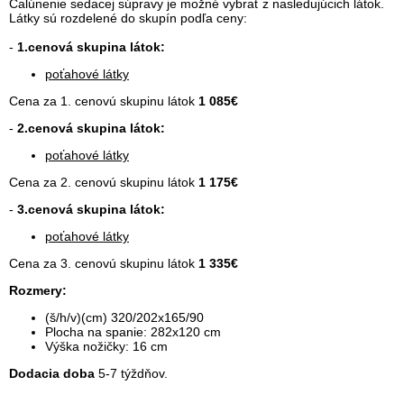
Čalúnenie sedacej súpravy je možné vybrať z nasledujúcich látok.
Látky sú rozdelené do skupín podľa ceny:
-
1.cenová skupina látok:
poťahové látky
Cena za 1. cenovú skupinu látok
1 085€
-
2.cenová skupina látok:
poťahové látky
Cena za 2. cenovú skupinu látok
1 175€
-
3.cenová skupina látok:
poťahové látky
Cena za 3. cenovú skupinu látok
1 335€
Rozmery:
(š/h/v)(cm) 320/202x165/90
Plocha na spanie: 282x120 cm
Výška nožičky: 16 cm
Dodacia doba
5-7 týždňov.