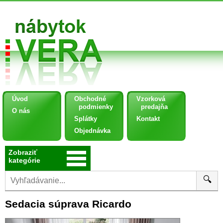
Úvod
Obchodné
Vzorková
podmienky
predajňa
O nás
Splátky
Kontakt
Objednávka
Zobraziť
kategórie
🔍
Sedacia súprava Ricardo