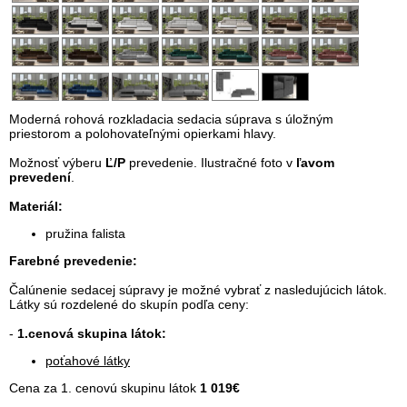
Moderná rohová rozkladacia sedacia súprava s úložným
priestorom a polohovateľnými opierkami hlavy.
Možnosť výberu
Ľ/P
prevedenie. Ilustračné foto v
ľavom
prevedení
.
Materiál:
pružina falista
Farebné prevedenie:
Čalúnenie sedacej súpravy je možné vybrať z nasledujúcich látok.
Látky sú rozdelené do skupín podľa ceny:
-
1.cenová skupina látok:
poťahové látky
Cena za 1. cenovú skupinu látok
1 019€