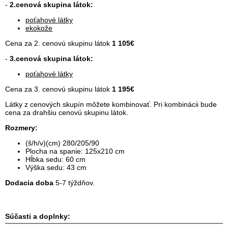
-
2.cenová skupina látok:
poťahové látky
ekokože
Cena za 2. cenovú skupinu látok
1 105€
-
3.cenová skupina látok:
poťahové látky
Cena za 3. cenovú skupinu látok
1 195€
Látky z cenových skupín môžete kombinovať. Pri kombinácii bude
cena za drahšiu cenovú skupinu látok.
Rozmery:
(š/h/v)(cm) 280/205/90
Plocha na spanie: 125x210 cm
Hĺbka sedu: 60 cm
Výška sedu: 43 cm
Dodacia doba
5-7 týždňov.
Súčasti a doplnky: