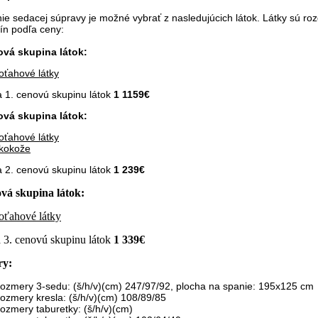
ie sedacej súpravy je možné vybrať z nasledujúcich látok. Látky sú ro
ín podľa ceny:
ová skupina látok:
oťahové látky
 1. cenovú skupinu látok
1 1159€
ová skupina látok:
oťahové látky
kokože
 2. cenovú skupinu látok
1 239
€
ová skupina látok:
oťahové látky
 3. cenovú skupinu látok
1 339
€
ry:
ozmery 3-sedu: (š/h/v)(cm) 247/97/92, plocha na spanie: 195x125 cm
ozmery kresla: (š/h/v)(cm)
108/89/85
ozmery taburetky: (š/h/v)(cm)