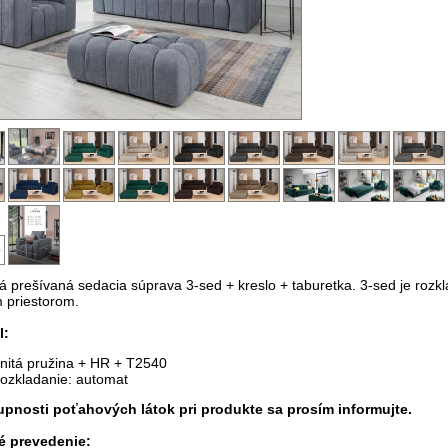
 prešívaná sedacia súprava 3-sed + kreslo + taburetka. 3-sed je rozkl
 priestorom.
l:
lnitá pružina + HR + T2540
ozkladanie: automat
upnosti poťahových látok pri produkte sa prosím informujte.
é prevedenie: