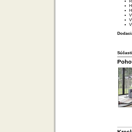
R
H
H
V
V
V
Dodaci
Súčasti
Poho
Kresl