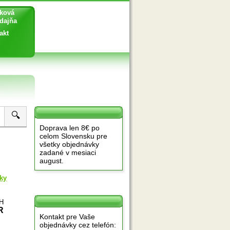
ková
ajňa
akt
🔍
Doprava len 8€ po
celom Slovensku pre
všetky objednávky
zadané v mesiaci
august.
ky
PH
R
Kontakt pre Vaše
objednávky cez telefón: