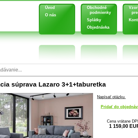
Úvod
Obchodné
Vzor
podmienky
pred
O nás
Splátky
Kont
Objednávka
cia súprava Lazaro 3+1+taburetka
Napísať otázku.
Pridať do objednáv
Cena vrátane D
1 159,00 EU