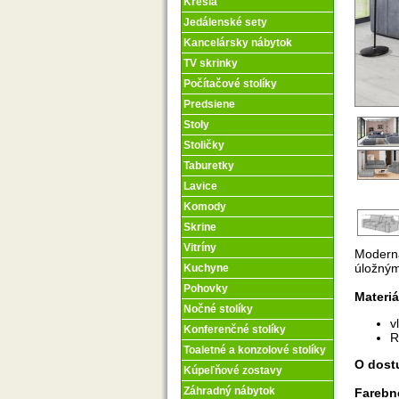
Kreslá
Jedálenské sety
Kancelársky nábytok
TV skrinky
Počítačové stolíky
Predsiene
Stoly
Stoličky
Taburetky
Lavice
Komody
Skrine
Vitríny
Moderná
úložným
Kuchyne
Pohovky
Materiá
Nočné stolíky
v
Konferenčné stolíky
R
Toaletné a konzolové stolíky
O dost
Kúpeľňové zostavy
Záhradný nábytok
Farebn