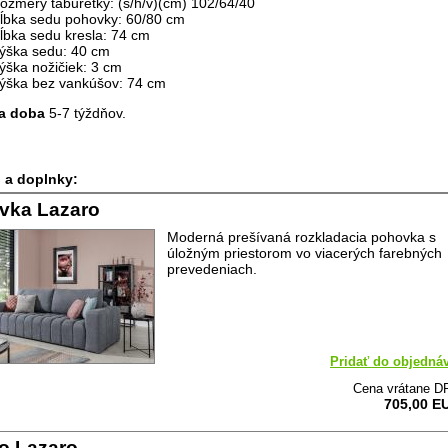
ozmery taburetky: (š/h/v)(cm)
102/64/40
ĺbka sedu pohovky: 60/80 cm
ĺbka sedu kresla: 74 cm
ýška sedu: 40 cm
ýška nožičiek: 3 cm
ýška bez vankúšov: 74 cm
a doba
5-7 týždňov.
 a doplnky:
vka Lazaro
Moderná prešívaná rozkladacia pohovka s
úložným priestorom vo viacerých farebných
prevedeniach.
Pridať do objedná
Cena vrátane D
705,00 E
o Lazaro