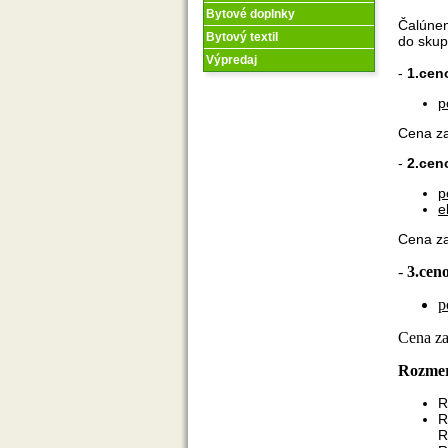
Bytové doplnky
Čalúnen
Bytový textil
do skup
Výpredaj
-
1.cen
p
Cena za
-
2.cen
p
e
Cena za
-
3.cen
p
Cena za
Rozme
R
R
R