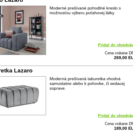
Moderné prešívané pohodlné kreslo s
možnosťou výberu poťahovej látky.
Pridať do objedná
Cena vrátane D
269,00 E
etka Lazaro
Moderná prešívaná taburetka vhodná
samostatne alebo k pohovke, či sedacej
súprave.
Pridať do objedná
Cena vrátane D
189,00 E