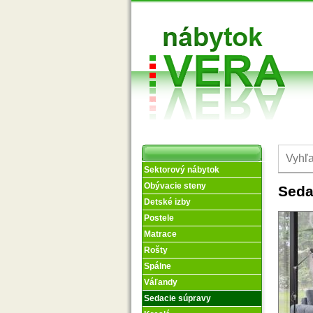
Sektorový nábytok
Obývacie steny
Seda
Detské izby
Postele
Matrace
Rošty
Spálne
Váľandy
Sedacie súpravy