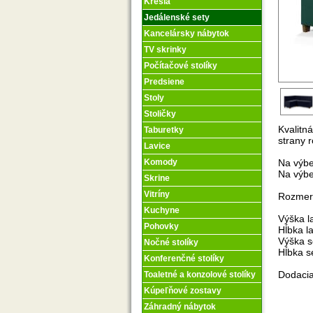
Kreslá
Jedálenské sety
Kancelársky nábytok
TV skrinky
Počítačové stolíky
Predsiene
Stoly
Stoličky
Kvalitn
Taburetky
strany r
Lavice
Na výbe
Komody
Na výbe
Skrine
Vitríny
Rozmer
Kuchyne
Výška l
Pohovky
Hĺbka l
Výška s
Nočné stolíky
Hĺbka s
Konferenčné stolíky
Dodacia
Toaletné a konzolové stolíky
Kúpeľňové zostavy
Záhradný nábytok