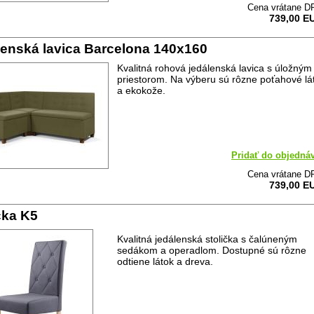
Cena vrátane D
739,00 E
enská lavica Barcelona 140x160
Kvalitná rohová jedálenská lavica s úložným
priestorom. Na výberu sú rôzne poťahové lá
a ekokože.
Pridať do objedná
Cena vrátane D
739,00 E
čka K5
Kvalitná jedálenská stolička s čalúneným
sedákom a operadlom. Dostupné sú rôzne
odtiene látok a dreva.