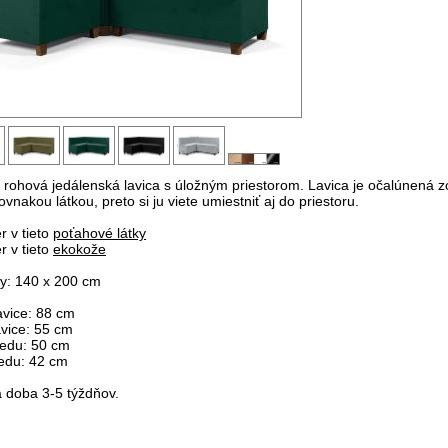
á rohová jedálenská lavica s úložným priestorom. Lavica je očalúnená z
ovnakou látkou, preto si ju viete umiestniť aj do priestoru.
r v tieto
poťahové látky
r v tieto
ekokože
y: 140 x 200 cm
avice: 88 cm
avice: 55 cm
edu: 50 cm
edu: 42 cm
 doba 3-5 týždňov.