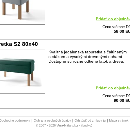
Pridať do objedná
Cena vrátane D
58,00 E
retka S2 80x40
Kvalitná jedálenská taburetka s čalúneným
sedákom a vysokými drevenými nohami.
Dostupné sú rôzne odtiene látok a dreva.
Pridať do objedná
Cena vrátane D
90,00 E
|
|
|
Obchodné podmienky
Ochrana osobných údajov
Odstúpiť od zmluvy tu
Mapa stránok
© 2007 - 2026
Vera-Nábytok.sk
(budko)