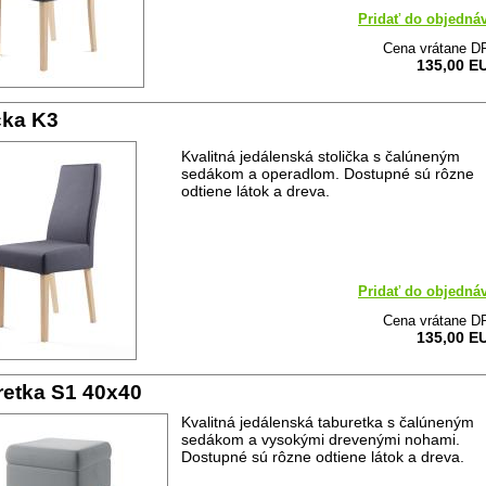
Pridať do objedná
Cena vrátane D
135,00 E
čka K3
Kvalitná jedálenská stolička s čalúneným
sedákom a operadlom. Dostupné sú rôzne
odtiene látok a dreva.
Pridať do objedná
Cena vrátane D
135,00 E
retka S1 40x40
Kvalitná jedálenská taburetka s čalúneným
sedákom a vysokými drevenými nohami.
Dostupné sú rôzne odtiene látok a dreva.