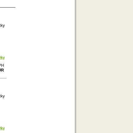
tky
vky
PH
UR
tky
vky