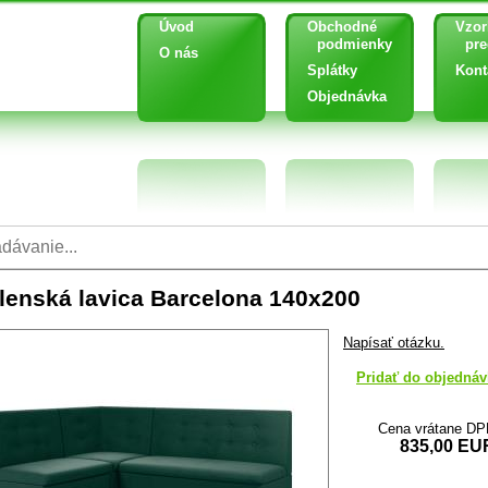
Úvod
Obchodné
Vzor
podmienky
pred
O nás
Splátky
Kont
Objednávka
lenská lavica Barcelona 140x200
Napísať otázku.
Pridať do objednáv
Cena vrátane D
835,00 EU