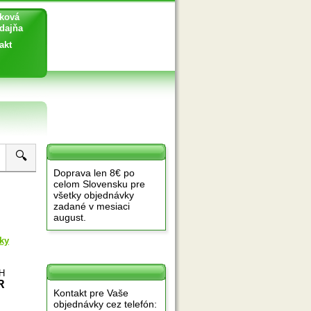
ková
ajňa
akt
🔍
Doprava len 8€ po
celom Slovensku pre
všetky objednávky
zadané v mesiaci
august.
ky
PH
R
Kontakt pre Vaše
objednávky cez telefón: