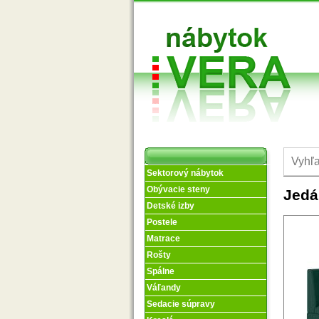
Sektorový nábytok
Obývacie steny
Jedá
Detské izby
Postele
Matrace
Rošty
Spálne
Váľandy
Sedacie súpravy