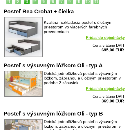
1
2
3
4
5
6
7
8
9
10
11
Posteľ Rea Crobat + čielka
Kvalitná rozkladacia posteľ s úložným
priestorom vo viacerých farebných
prevedeniach.
Pridať do objednávky
Cena vrátane DPH
695,00 EUR
Posteľ s výsuvným lôžkom Oli - typ A
Detská jednolôžková posteľ s výsuvným
lôžkom, zábranou a úložným priestorom v
podobe 2 zásuviek.
Pridať do objednávky
Cena vrátane DPH
369,00 EUR
Posteľ s výsuvným lôžkom Oli - typ B
Detská jednolôžková posteľ s výsuvným
lôžkom, zábranou a úložným priestorom v