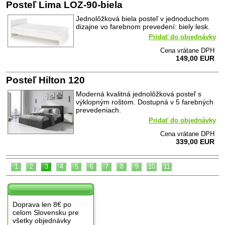
Posteľ Lima LOZ-90-biela
Jednolôžková biela posteľ v jednoduchom
dizajne vo farebnom prevedení: biely lesk.
Pridať do objednávky
Cena vrátane DPH
149,00 EUR
Posteľ Hilton 120
Moderná kvalitná jednolôžková posteľ s
výklopným roštom. Dostupná v 5 farebných
prevedeniach.
Pridať do objednávky
Cena vrátane DPH
339,00 EUR
1
2
3
4
5
6
7
8
9
10
11
Doprava len 8€ po
celom Slovensku pre
všetky objednávky