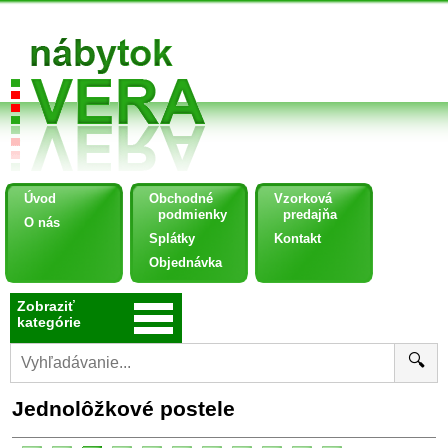
Úvod
Obchodné
Vzorková
podmienky
predajňa
O nás
Splátky
Kontakt
Objednávka
Zobraziť
kategórie
🔍
Jednolôžkové postele