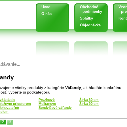
Úvod
Obchodné
Vzor
podmienky
pred
O nás
Splátky
Kont
Objednávka
ľandy
zujeme všetky produkty z kategórie
Váľandy
, ak hľadáte konkrétnu
nosť, vyberte si podkategóriu:
zkladacie
Pružinové
Šírka 80 cm
úložným priestorom
Molitanové
Šírka 90 cm
lohovateľné
Sendvičové váľandy
čelom
2
3