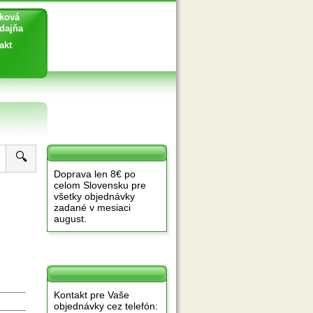
ková
ajňa
akt
🔍
Doprava len 8€ po
celom Slovensku pre
všetky objednávky
zadané v mesiaci
august.
Kontakt pre Vaše
objednávky cez telefón: