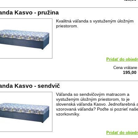
anda Kasvo - pružina
Kvalitná váľanda s vystuženým úložným
priestorom.
Pridať do objed
Cena vrátan
195,00
anda Kasvo - sendvič
Váľanda so sendvičovým matracom a
vystuženým úložným priestorom, to je
slovenská váľanda Kasvo. Jednofarebná 
vzorovaná váľanda? Poďte si pozrieť naš
vzorkovníky.
Pridať do objed