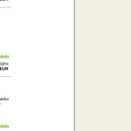
návky
e DPH
 EUR
alebo
e
návky