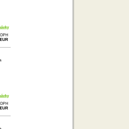
návky
e DPH
 EUR
a
návky
e DPH
 EUR
a