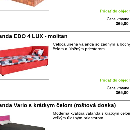
Pridať do objed
Cena vrátan
365,00
anda EDO 4 LUX - molitan
Celočalúnená váľanda so zadným a boč
čelom a úložným priestorom
Pridať do objed
Cena vrátan
365,00
anda Vario s krátkym čelom (roštová doska)
Moderná kvalitná váľanda s krátkym čelo
veľkým úložným priestorom.