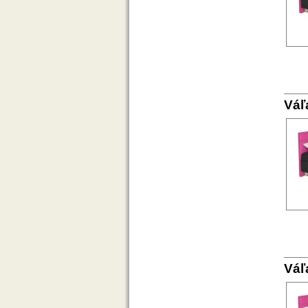
Váľ
Váľ