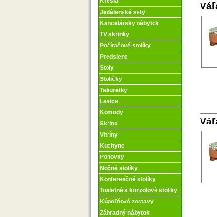
Kreslá
Váľ
Jedálenské sety
Kancelársky nábytok
TV skrinky
Počítačové stolíky
Predsiene
Stoly
Stoličky
Taburetky
Lavice
Komody
Váľ
Skrine
Vitríny
Kuchyne
Pohovky
Nočné stolíky
Konferenčné stolíky
Toaletné a konzolové stolíky
Kúpeľňové zostavy
Záhradný nábytok