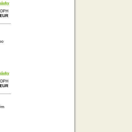
návky
e DPH
 EUR
bo
návky
e DPH
 EUR
ným