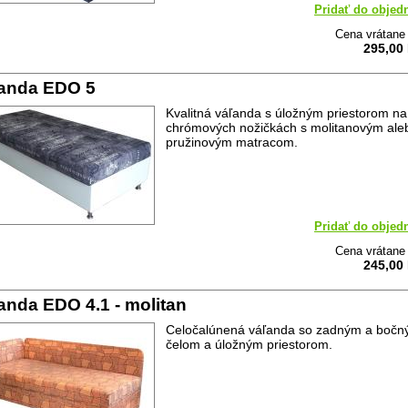
Pridať do objed
Cena vrátan
295,00
anda EDO 5
Kvalitná váľanda s úložným priestorom na
chrómových nožičkách s molitanovým ale
pružinovým matracom.
Pridať do objed
Cena vrátan
245,00
anda EDO 4.1 - molitan
Celočalúnená váľanda so zadným a boč
čelom a úložným priestorom.