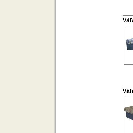
Váľ
Váľ