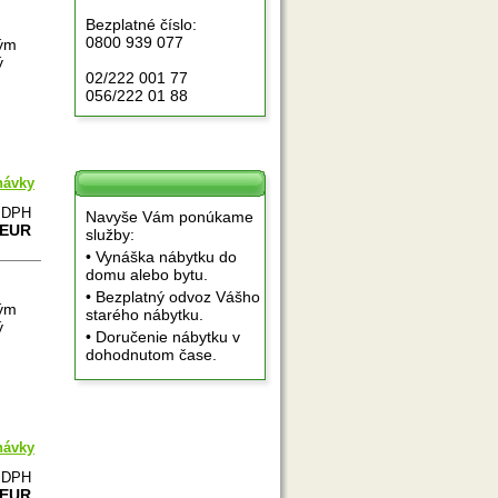
Bezplatné číslo:
0800 939 077
ným
ý
02/222 001 77
056/222 01 88
návky
e DPH
Navyše Vám ponúkame
 EUR
služby:
• Vynáška nábytku do
domu alebo bytu.
• Bezplatný odvoz Vášho
ným
starého nábytku.
ý
• Doručenie nábytku v
dohodnutom čase.
návky
e DPH
 EUR