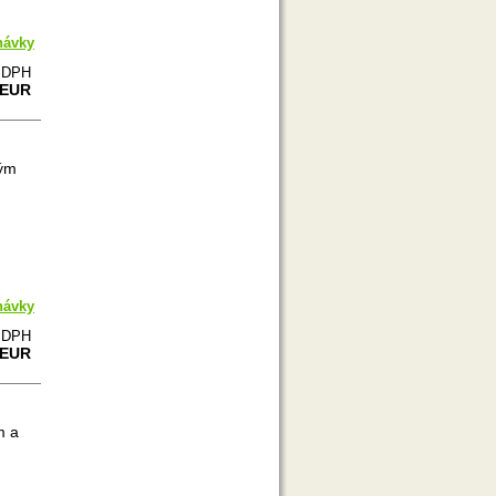
návky
e DPH
 EUR
ným
návky
e DPH
 EUR
m a