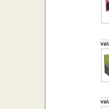
Váľ
Váľ