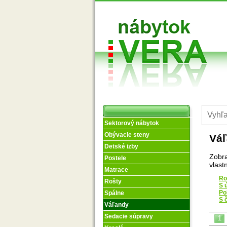
Sektorový nábytok
Obývacie steny
Vá
Detské izby
Zobra
Postele
vlast
Matrace
Ro
Rošty
S 
Po
Spálne
S 
Váľandy
Sedacie súpravy
1