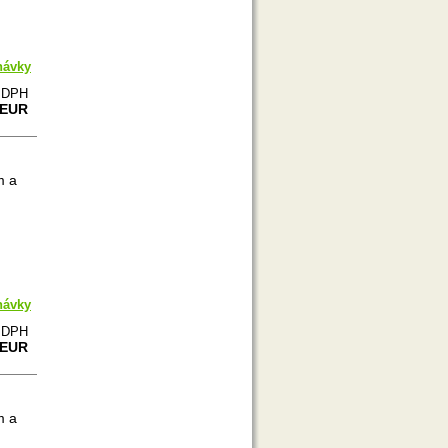
návky
e DPH
 EUR
m a
návky
e DPH
 EUR
m a