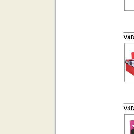
Váľ
Váľ