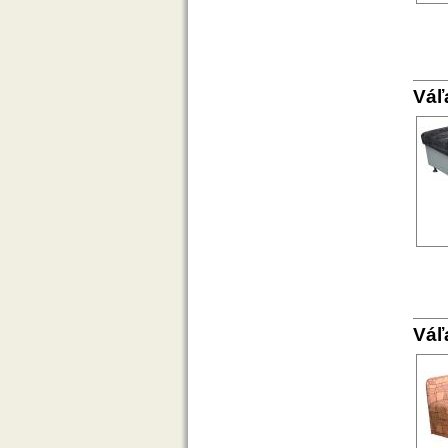
Váľ
Váľ