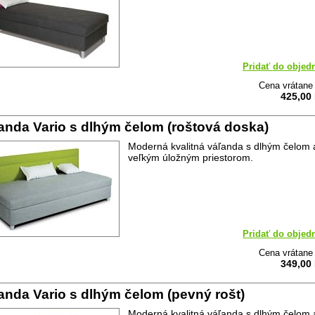
Pridať do objed
Cena vrátan
425,00
anda Vario s dlhým čelom (roštová doska)
Moderná kvalitná váľanda s dlhým čelom 
veľkým úložným priestorom.
Pridať do objed
Cena vrátan
349,00
anda Vario s dlhým čelom (pevný rošt)
Moderná kvalitná váľanda s dlhým čelom 