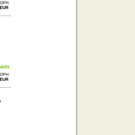
e DPH
 EUR
návky
e DPH
 EUR
a